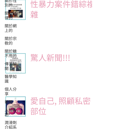
關於性
性暴力案件錯綜複
別的
雜
關於法
律的
Julia Sunsun
關於網
2015年12月30日
讀畢需時 1 分鐘
上的
關於宗
教的
關於糖
驚人新聞!!!
不甩的
傳言秘
聞
Julia Sunsun
2015年12月30日
讀畢需時 1 分鐘
醫學知
識
個人分
享
愛自己, 照顧私密
新聞
部位
人物專
訪
Julia Sunsun
潤滑劑
2015年8月17日
讀畢需時 1 分鐘
介紹系