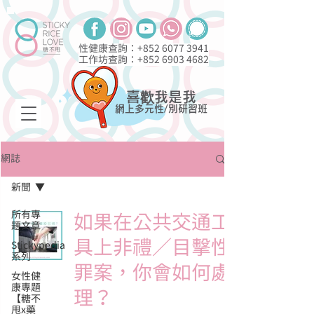
性健康查詢：+852
6077 3941
工作坊查詢：+852
6903 4682
喜歡我是我
網上多元性/別研習班
網誌
新聞
所有專
如果在公共交通工
題文章
具上非禮／目擊性
Stickypedia
系列
罪案，你會如何處
女性健
康專題
理？
【糖不
甩x藥