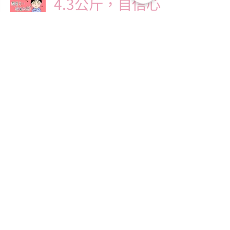
4.3公斤，自信心
大增？啪啪勁過
人？
Julia Sunsun
2015年4月27日
讀畢需時 2 分鐘
青年。車站。性愛
Wow
2015年4月2日
讀畢需時 2 分鐘
關於「糖不甩」
成立於2014年，糖不甩奮力為每個人提供一個開
明、安全的空間來討論性。透過提供全面性教育，