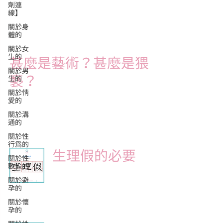
劑連
TEXT：Nelson | GRAPHIC：Kitty Kwan
線】
2017年12月18日
讀畢需時 2 分鐘
關於身
體的
關於女
生的
甚麼是藝術？甚麼是猥
關於男
褻？
生的
關於情
Julia Sunsun
愛的
2016年5月25日
讀畢需時 1 分鐘
關於溝
通的
關於性
行為的
生理假的必要
關於性
歡愉的
Angela
關於避
2016年3月22日
讀畢需時 1 分鐘
孕的
關於懷
孕的