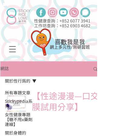
性健康查詢：+852
6077 3941
工作坊查詢：+852
6903 4682
喜歡我是我
網上多元性/別研習班
網誌
關於性行為的
所有專題文章
【性途漫漫—口交
Stickypedia系
膜試用分享】
列
女性健康專題
糖不甩 Sticky Rice Love
【糖不甩x藥劑
2020年3月12日
讀畢需時 3 分鐘
連線】
關於身體的