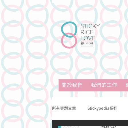
關於我們
我們的工作
所有專題文章
Stickypedia系列