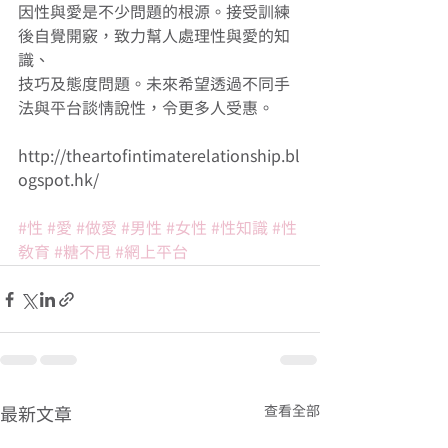
因性與愛是不少問題的根源。接受訓練
後自覺開竅，致力幫人處理性與愛的知
識、 
技巧及態度問題。未來希望透過不同手
法與平台談情說性，令更多人受惠。
http://theartofintimaterelationship.bl
ogspot.hk/ 
#性
#愛
#做愛
#男性
#女性
#性知識
#性
教育
#糖不甩
#網上平台
查看全部
最新文章