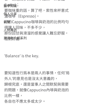
(Latte)； 
醫學知識
要咖味重的話，算了吧，索性來杯意式
個人分享
濃咖啡（Espresso)。 
好的Cappucino咖啡與奶泡的比例均勻
新聞
得讓人回味，不多不少， 
人物專訪
那份回甘與滑溜的感覺讓人難忘舒服，
潤滑劑介紹系列
恰到好處。
'Balance' is the key.
要知道性行為本是兩人的事情，任何’局
外人’的意見也是沒太大意義的， 
歸根究底，還是當事人之間默契與需要
的問題，就像Cappucino內啡與奶泡的
比例一樣， 
各自也不應太多或太少。