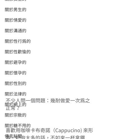
關於男生的
關於情愛的
關於溝通的
關於性行為的
關於性歡愉的
關於避孕的
關於懷孕的
關於性別的
關於法律的
不少人問一個問題：幾耐做愛一次為之
關於網上的
正常？
關於宗教的
關於糖不甩的
喜歡用咖啡卡布奇諾（Cappucino) 來形
傳言秘聞
容，奶泡太多的話，不如來一杯拿鐵 