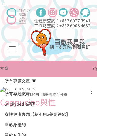
性健康查詢：+852
6077 3941
工作坊查詢：+852
6903 4682
喜歡我是我
網上多元性/別研習班
文章
所有專題文章
Julia Sunsun
所有專題文章
2014年8月30日
讀畢需時 1 分鐘
Cappucino與性
Stickypedia系列
女性健康專題【糖不甩x藥劑連線】
關於身體的
關於女生的