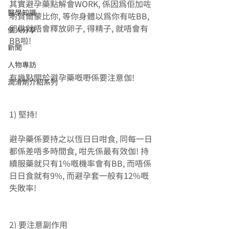
其實避孕藥點解會WORK, 係因為佢加咗
醫學知識
啲賀爾蒙比你, 等你身體以為你有咗BB, 
卵巢就唔會釋放卵子, 得精子, 就唔會有
個人分享
BB啦!
新聞
人物專訪
有幾點關於避孕藥嘅嘢係要注意伽! 
潤滑劑介紹系列
1) 堅持!
避孕藥係要持之以恆日日咁食, 同每一日
都係差唔多時間食, 咁先係最有效伽! 持
續服藥就只有1%嘅機率會有BB, 而唔係
日日食就有9%, 而避孕套一般有12%嘅
失敗率!
2) 要注意副作用