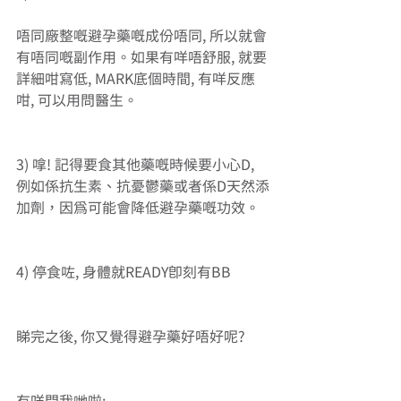
唔同廠整嘅避孕藥嘅成份唔同, 所以就會
有唔同嘅副作用。如果有咩唔舒服, 就要
詳細咁寫低, MARK底個時間, 有咩反應
咁, 可以用問醫生。
3) 嗱! 記得要食其他藥嘅時候要小心D, 
例如係抗生素、抗憂鬱藥或者係D天然添
加劑，因為可能會降低避孕藥嘅功效。
4) 停食咗, 身體就READY即刻有BB
睇完之後, 你又覺得避孕藥好唔好呢?