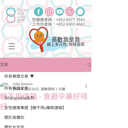
性健康查詢：+852
6077 3941
工作坊查詢：+852
6903 4682
喜歡我是我
網上多元性/別研習班
文章
所有專題文章
Julia Sunsun
所有專題文章
2014年10月30日
讀畢需時 1 分鐘
糖不甩信箱 - 食避孕藥好唔
Stickypedia系列
好
女性健康專題【糖不甩x藥劑連線】
關於身體的
關於女生的