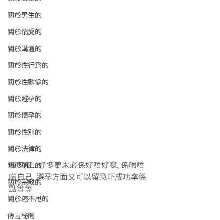
關於男生的
關於情愛的
關於溝通的
關於性行為的
關於性歡愉的
關於避孕的
關於懷孕的
關於性別的
關於法律的
哎呀呀.. 好多嘢未必係好唔好嘅, 係啱唔
關於網上的
啱自己, 避孕方面又可以留意吓成功率係
關於宗教的
點等等
關於糖不甩的
傳言秘聞