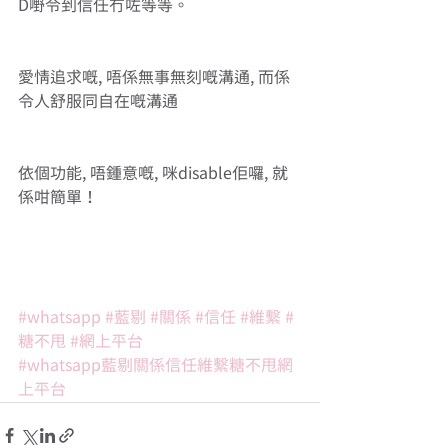
D嘢令到信任冇咗等等。
愛情追求嘅, 唔係無事無刻嘅溝通, 而係
令人舒服同自在嘅溝通
依個功能, 唔鍾意嘅, 咪disable佢囉, 就
係咁簡單！ 
#whatsapp
#藍剔
#關係
#信任
#維繫
#
糖不甩
#網上平台
#whatsapp藍剔關係信任維繫糖不甩網
上平台