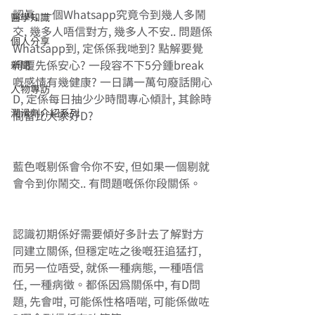
認真, 一個Whatsapp究竟令到幾人多鬧
醫學知識
交, 幾多人唔信對方, 幾多人不安.. 問題係
個人分享
Whatsapp到, 定係係我哋到? 點解要覺
得覆先係安心? 一段容不下5分鍾break
新聞
嘅感情有幾健康? 一日講一萬句廢話開心
人物專訪
D, 定係每日抽少少時間專心傾計, 其餘時
潤滑劑介紹系列
間留比大家好D?
藍色嘅剔係會令你不安, 但如果一個剔就
會令到你鬧交.. 有問題嘅係你段關係。
認識初期係好需要傾好多計去了解對方
同建立關係, 但穩定咗之後嘅狂追猛打, 
而另一位唔受, 就係一種病態, 一種唔信
任, 一種病徵。都係因為關係中, 有D問
題, 先會咁, 可能係性格唔啱, 可能係做咗