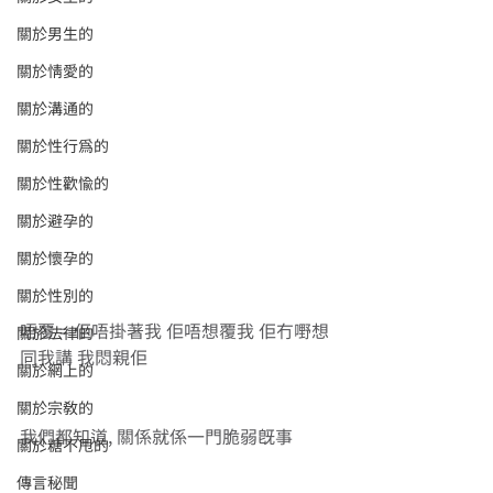
關於男生的
關於情愛的
關於溝通的
關於性行為的
關於性歡愉的
關於避孕的
關於懷孕的
關於性別的
唔覆 = 佢唔掛著我 佢唔想覆我 佢冇嘢想
關於法律的
同我講 我悶親佢
關於網上的
關於宗教的
我們都知道, 關係就係一門脆弱既事
關於糖不甩的
傳言秘聞