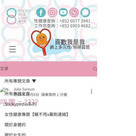
性健康查詢：+852
6077 3941
工作坊查詢：+852
6903 4682
喜歡我是我
網上多元性/別研習班
文章
所有專題文章
Julia Sunsun
所有專題文章
2014年11月8日
讀畢需時 1 分鐘
唔覆 = ????
Stickypedia系列
女性健康專題【糖不甩x藥劑連線】
關於身體的
關於女生的