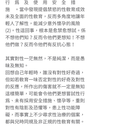
行　為　及　使　用　安　全　措　
施　。當中發現提倡禁慾的性教育成效
未及全面的性教育，反而多角度地讓年
輕人了解性，能減少意外懷孕的風險
(2)。性這回事，根本是愈禁愈想試。係
不想他們知？反而令他們更想知！不想
他們做？反而令他們有反抗心態！ 
其實對性一茫無然，不是純潔，而是愚
昧及無知。 
回想自己年輕時，誰沒有對性好奇過，
但如若教育一味否定對性的好奇及對性
的反應，所作出的傷害就不一定是無知
這樣簡單，可能會令他們更想嘗試性行
為、未有採用安全措施、懷孕等，重則
對性有陰影及恐懼等，患上性功能障
礙，而事實上不少尋求性治療的個案，
都與兒時同規及非正規的性教育有關。 