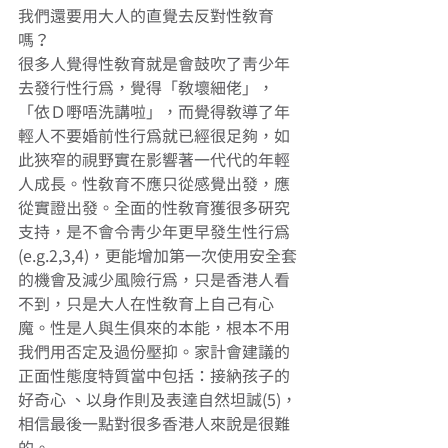
我們還要用大人的直覺去反對性教育
嗎？ 
很多人覺得性教育就是會鼓吹了青少年
去發行性行為，覺得「教壞細佬」，
「依Ｄ嘢唔洗講啦」，而覺得教導了年
輕人不要婚前性行為就已經很足夠，如
此狹窄的視野實在影響著一代代的年輕
人成長。性教育不應只從感覺出發，應
從實證出發。全面的性教育獲很多研究
支持，是不會令青少年更早發生性行為
(e.g.2,3,4)，更能增加第一次使用安全套
的機會及減少風險行為，只是香港人看
不到，只是大人在性教育上自己有心
魔。性是人與生俱來的本能，根本不用
我們用否定及過份壓抑。家計會建議的
正面性態度特質當中包括：接納孩子的
好奇心 、以身作則及表達自然坦誠(5)，
相信最後一點對很多香港人來說是很難