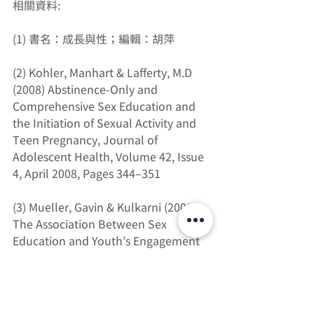
相關資料:
(1) 書名：成長與性；編輯：胡萍
(2) Kohler, Manhart & Lafferty, M.D 
(2008) Abstinence-Only and 
Comprehensive Sex Education and 
the Initiation of Sexual Activity and 
Teen Pregnancy, Journal of 
Adolescent Health, Volume 42, Issue 
4, April 2008, Pages 344–351
(3) Mueller, Gavin & Kulkarni (2008) 
The Association Between Sex 
Education and Youth’s Engagement 
in Sexual Intercourse, Age at First 
Intercourse, and Birth Control Use at 
First Sex, Journal of Adolescent 
Health, Volume 42, Issue 1, January 