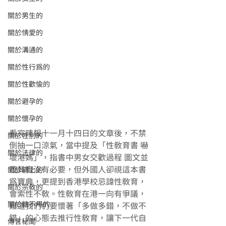
關於男生的
關於情愛的
關於溝通的
關於性行為的
關於性歡愉的
關於避孕的
關於懷孕的
看完晴報十一月十四日的文章後，不禁
關於性別的
倒抽一口涼氣，當中提及「性教育書 嚇
關於法律的
壞港媽」，指書中男女交歡過程 圖文並
茂其實沒有必要，但外國人卻視這本書
關於網上的
為寶典，更提到香港學校忌諱性教育，
關於宗教的
會索性不教。性教育在港一向有爭議，
關於糖不甩的
難道我們仍要懷著「多做多錯，不做不
錯」的心態去推行性教育，讓下一代自
傳言秘聞