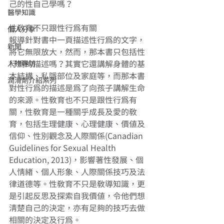
己的性自己學嗎？ 
醫學知識
性教育不只跟性行為有關 
個人分享
報導針對書中一頁描述性行為的文字，
新聞
將它無限放大，然而，那本書只包括性
人物專訪
行為的描述嗎？其實它還講解身體的基
本結構、私隱部位及家庭等，而那本書
潤滑劑介紹系列
對性行為的描述是為了向孩子講解生命
的來源。性教育也不只是跟性行為有
關，性教育是一種關乎成長及愛的教
育，包括生理健康、心理健康、價值及
信仰、性別觀念及人際關係(Canadian 
Guidelines for Sexual Health 
Education, 2013)，影響著性發展、個
人情緒、個人形象、人際關係技巧及法
律道德等。性教育不只是教導知識，更
是引起反思及探索自我價值，令他們想
清楚自己的決定，亦有足夠的技巧去做
相關的決定及行為。 