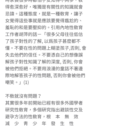
時家長很多時都怕子女知得不夠多，教
得愈深愈好，唯獨是有關性的知識就會
忌諱。這種態度，就是一種教育，讓子
女覺得這些事就是應該要覺得尷尬的、
羞恥的和是要壓抑的。引用內地性教育
工作者胡萍的話－「很多父母往往低估
了孩子對性的了解, 以為孩子甚麼都不
懂。不要在性的問題上糊塗孩子,否則, 會
失去他們的信任。不要憑自己的想像誤
解孩子對性知識了解的深度, 否則, 你會
被他們拒絕。不要用浪漫的童話不著邊
際地解答孩子的性問題, 否則你會被他們
嘲笑。」(1) 
不教就沒有問題？ 
其實很多年前開始已經有很多外國學者
研究性教育，多個研究指出避談性交及
避孕方法的性教育，根　本　無　效　
減　少　青　少　年　發　生　性　