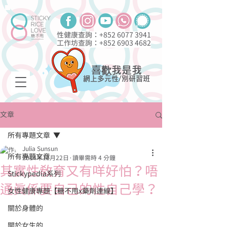
性健康查詢：+852
6077 3941
工作坊查詢：+852
6903 4682
喜歡我是我
網上多元性/別研習班
文章
所有專題文章
Julia Sunsun
所有專題文章
2014年11月22日
讀畢需時 4 分鐘
其實性教育又有咩好怕？唔
Stickypedia系列
通真係要自己的性自己學？
女性健康專題【糖不甩x藥劑連線】
關於身體的
關於女生的