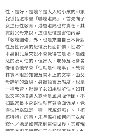
性，是好，是壞？是大人給小孩的印象 
報導指這本書「嚇壞港媽」，首先向子
女進行性教育，港爸港媽也有責任。其
實對父母來說，這種恐懼是害怕內容
「教壞細佬」外，也是來自自己本身對
性及性行為的恐懼及負面評價。性這件
本身對兒童來說不會覺得它是壞，是醜
惡的及可怕的，但家人、老師及社會會
慢慢令他學會「性就是件壞事」。教育
其實不限於知識及書本上的文字，由父
母講解的聲線、身體語言及態度，也是
一種教育，影響子女如果理解性。如其
說文字的描述太露骨是風月版情節，不
如說家長本身對性就有著負面偏見，覺
得性行為就是一種「咸咸濕濕」、「核
核特特」的事，未準備好如何向子女解
釋他／她是如何來到這個世界。其實現