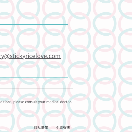
ry@stickyricelove.com
nditions, please consult your medical doctor.
隱私政策
免責聲明