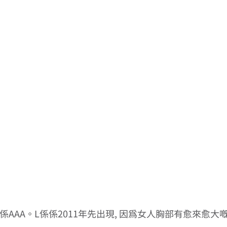
最細係AAA。L係係2011年先出現, 因為女人胸部有愈來愈大