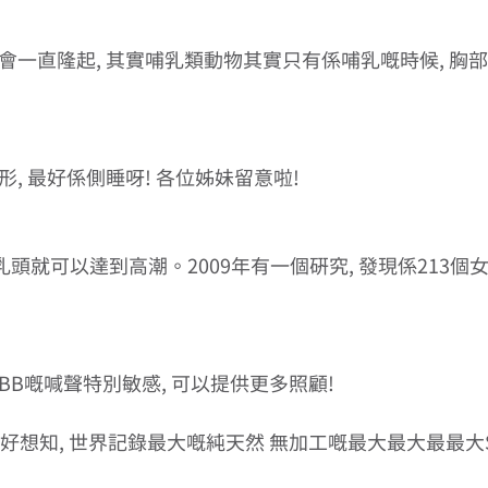
先會一直隆起, 其實哺乳類動物其實只有係哺乳嘅時候, 胸部
形, 最好係側睡呀! 各位姊妹留意啦! 
乳頭就可以達到高潮。2009年有一個研究, 發現係213個女
BB嘅喊聲特別敏感, 可以提供更多照顧! 
想知, 世界記錄最大嘅純天然 無加工嘅最大最大最最大SIZE 