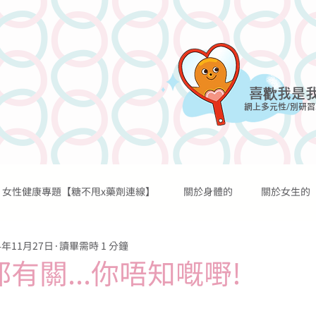
喜歡我是
網上多元性/別研習
女性健康專題【糖不甩x藥劑連線】
關於身體的
關於女生的
網上課程
討論區
網誌
過往活動
資源及媒體
4年11月27日
讀畢需時 1 分鐘
關於性行為的
關於性歡愉的
關於避孕的
關於懷孕的
有關...你唔知嘅嘢!
關於宗教的
關於糖不甩的
傳言秘聞
醫學知識
個人