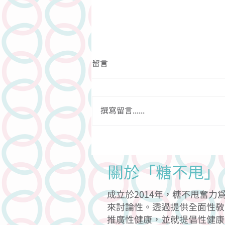
留言
撰寫留言......
關於依道菜嘅迷思
關於「糖不甩」
成立於2014年，糖不甩奮
來討論性。透過提供全面性教
推廣性健康，並就提倡性健康