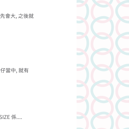
先會大, 之後就
仔當中, 就有
係.... 