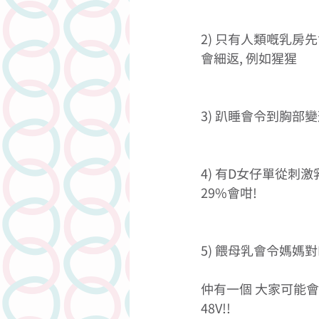
2) 只有人類嘅乳房
會細返, 例如猩猩 
3) 趴睡會令到胸部變
4) 有D女仔單從刺激
29%會咁! 
5) 餵母乳會令媽媽對
仲有一個 大家可能會好
48V!! 