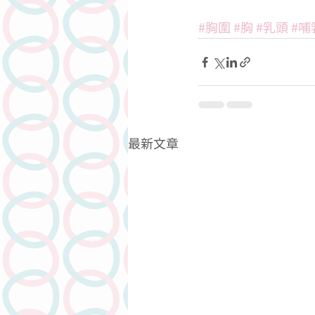
#胸圍
#胸
#乳頭
#哺
最新文章