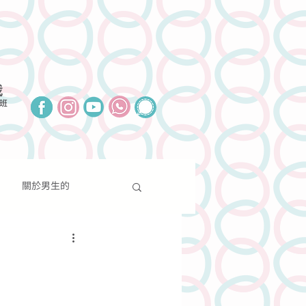
我
班
關於男生的
報導
聯絡我們
捐款支持
關於性別的
分享
新聞