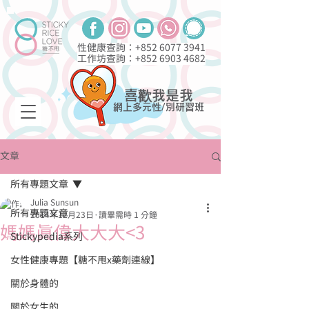
性健康查詢：+852
6077 3941
工作坊查詢：+852
6903 4682
喜歡我是我
網上多元性/別研習班
文章
所有專題文章
Julia Sunsun
所有專題文章
2014年12月23日
讀畢需時 1 分鐘
媽媽真偉大大大<3
Stickypedia系列
女性健康專題【糖不甩x藥劑連線】
關於身體的
關於女生的