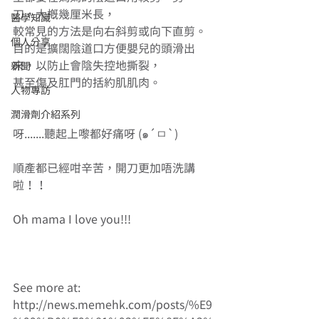
刀，大概幾厘米長， 
醫學知識
較常見的方法是向右斜剪或向下直剪。
個人分享
目的是擴闊陰道口方便嬰兒的頭滑出
來，以防止會陰失控地撕裂， 
新聞
甚至傷及肛門的括約肌肌肉。 
人物專訪
潤滑劑介紹系列
呀.......聽起上嚟都好痛呀 (๑´ㅁ`) 
順產都已經咁辛苦，開刀更加唔洗講
啦！！ 
Oh mama I love you!!! 
See more at:  
http://news.memehk.com/posts/%E9