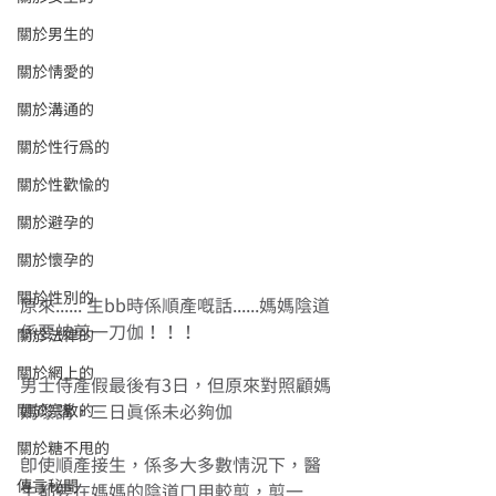
關於男生的
關於情愛的
關於溝通的
關於性行為的
關於性歡愉的
關於避孕的
關於懷孕的
關於性別的
原來...... 生bb時係順產嘅話......媽媽陰道
係要被剪一刀伽！！！
關於法律的
關於網上的
男士侍產假最後有3日，但原來對照顧媽
關於宗教的
媽嚟講，三日真係未必夠伽 
關於糖不甩的
即使順產接生，係多大多數情況下，醫
傳言秘聞
生都要在媽媽的陰道口用較剪，剪一