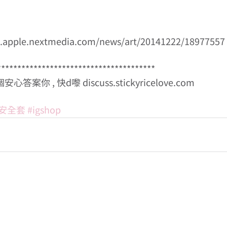
pple.nextmedia.com/news/art/20141222/18977557 
*************************************** 
案你 , 快d嚟 discuss.stickyricelove.com 
#安全套
#igshop