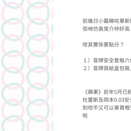
前幾日小篇睇咗單新
佢哋仿真度介仲好高
咁其實係要點分？ 
１）冒牌安全套每六
２）冒牌貨紙盒包裝
《蘋果》前年5月已
杜蕾斯及岡本0.0
到咁平又可以單買嘅
啦 