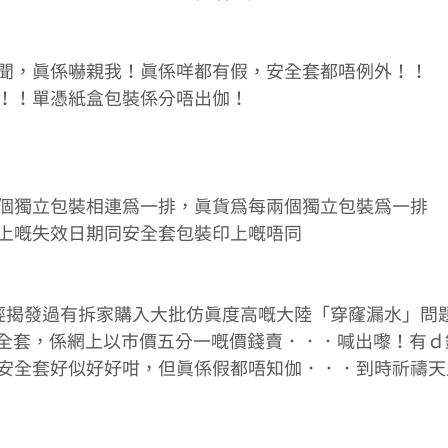
聞，真係嚇親我！真係咩都有假，安全套都唔例外！！ 
！！單憑紙盒包裝係分唔出伽！ 
個獨立包裝相連為一排，真貨為每兩個獨立包裝為一排 
上嘅失效日期同安全套包裝印上嘅唔同 
經揭發過有拆家購入大批仿真度高嘅大陸「穿窿漏水」問
3安全套，係網上以市價五分一嘅價錢賣．．．喊出嚟！有
安全套好似好好咁，但真係假都唔知伽．．．到時祈禱天