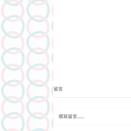
留言
撰寫留言......
關於依道菜嘅迷思