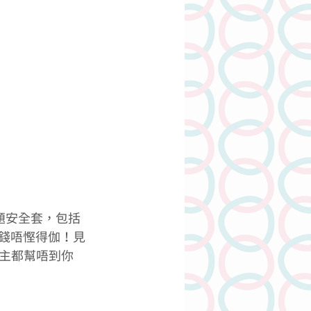
題安全套，包括
ｄ錢唔慳得伽！見
主都幫唔到你