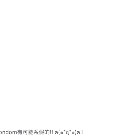
嘅condom有可能系假的!! ฅ(๑*д*๑)ฅ!! 