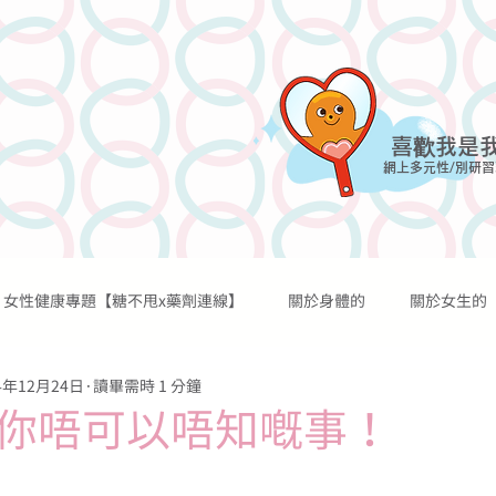
喜歡我是
網上多元性/別研習
女性健康專題【糖不甩x藥劑連線】
關於身體的
關於女生的
網上課程
討論區
網誌
過往活動
資源及媒體
4年12月24日
讀畢需時 1 分鐘
關於性行為的
關於性歡愉的
關於避孕的
關於懷孕的
你唔可以唔知嘅事！
關於宗教的
關於糖不甩的
傳言秘聞
醫學知識
個人