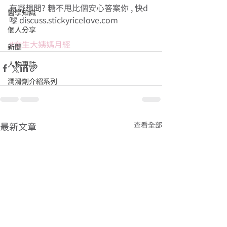
有嘢想問? 糖不甩比個安心答案你 , 快d
醫學知識
嚟 discuss.stickyricelove.com 
個人分享
#女生大姨媽月經
新聞
人物專訪
潤滑劑介紹系列
查看全部
最新文章