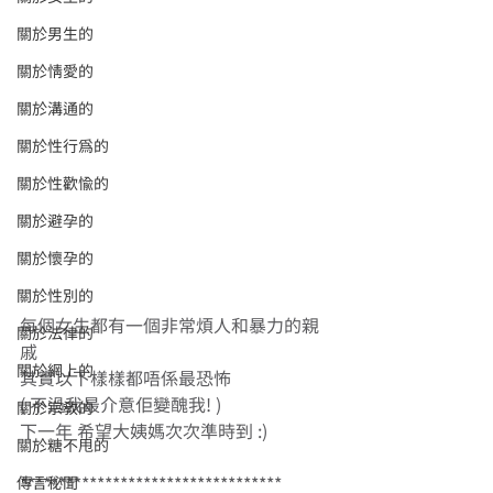
關於男生的
關於情愛的
關於溝通的
關於性行為的
關於性歡愉的
關於避孕的
關於懷孕的
關於性別的
每個女生都有一個非常煩人和暴力的親
關於法律的
戚 
關於網上的
其實以下樣樣都唔係最恐怖 
( 不過我最介意佢變醜我! ) 
關於宗教的
下一年 希望大姨媽次次準時到 :) 
關於糖不甩的
********************************** 
傳言秘聞