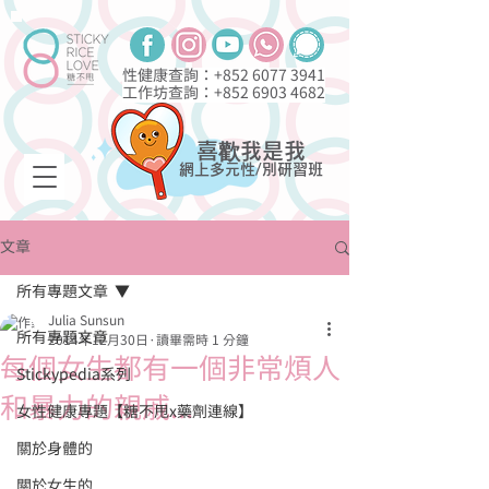
性健康查詢：+852
6077 3941
工作坊查詢：+852
6903 4682
喜歡我是我
網上多元性/別研習班
文章
所有專題文章
Julia Sunsun
所有專題文章
2014年12月30日
讀畢需時 1 分鐘
每個女生都有一個非常煩人
Stickypedia系列
和暴力的親戚...
女性健康專題【糖不甩x藥劑連線】
關於身體的
關於女生的