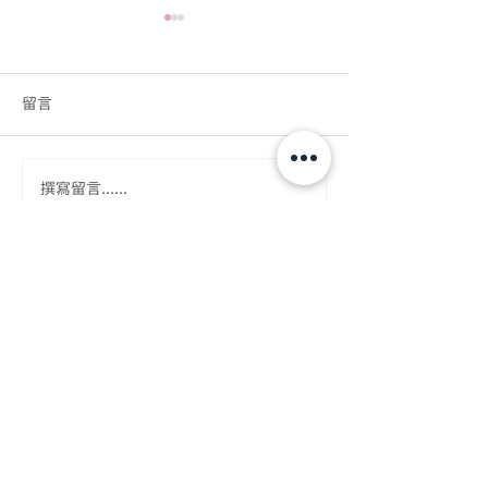
留言
適合前菜的材料
一道美味的前菜
撰寫留言......
夫
關於「糖不甩」
成立於2014年，糖不甩奮力為每個人提供一個開
明、安全的空間來討論性。透過提供全面性教育，
以朋輩主導的方向在網上平台推廣性健康，並就提
倡性健康及全面性教育進行研究工作。糖不甩致力
於香港建立一個包容的空間，鼓勵年輕人有能力與
自身性情連結，並做出知情決定。
糖不甩是香港《稅務條例》第 88 條認可的慈善機
構
（慈善機構檔案號碼 #91/12592）。