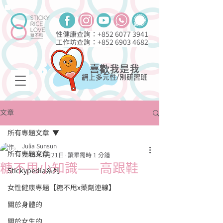
性健康查詢：+852
6077 3941
工作坊查詢：+852
6903 4682
喜歡我是我
網上多元性/別研習班
文章
所有專題文章
Julia Sunsun
所有專題文章
2015年1月21日
讀畢需時 1 分鐘
糖不甩小知識——高跟鞋
Stickypedia系列
女性健康專題【糖不甩x藥劑連線】
關於身體的
關於女生的