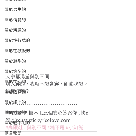
關於男生的
關於情愛的
關於溝通的
關於性行為的
關於性歡愉的
關於避孕的
關於懷孕的
大家都渴望與別不同　 
關於性別的
別人穿的，我就不想會穿，即使我想。 
這樣好嗎？ 
關於法律的
關於網上的
********************************** 
關於宗教的
有嘢想問? 糖不甩比個安心答案你 , 快d
嚟 discuss.stickyricelove.com
關於糖不甩的
#高跟鞋
#與別不同
#糖不甩
#小知識
傳言秘聞