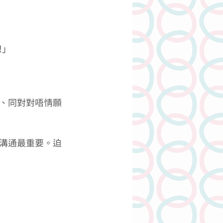
」 
、同對對唔情願
溝通最重要。迫