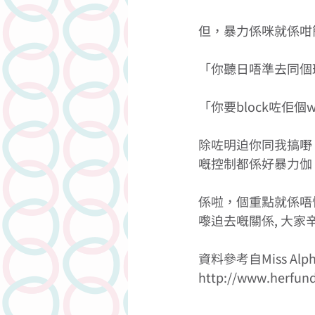
但，暴力係咪就係咁
「你聽日唔準去同個班
「你要block咗佢個
除咗明迫你同我搞嘢
嘅控制都係好暴力伽
係啦，個重點就係唔
嚟迫去嘅關係, 大家辛
資料參考自Miss Alp
http://www.herfund