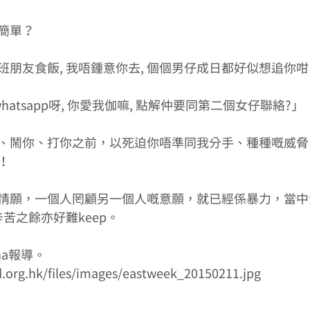
簡單？ 
朋友食飯, 我唔鍾意你去, 個個男仔成日都好似想追你咁!
whatsapp呀, 你愛我伽嘛, 點解仲要同第二個女仔聯絡?」 
、鬧你、打你之前，以死迫你唔準同我分手、種種嘅威脅
！ 
情願，一個人罔顧另一個人嘅意願，就已經係暴力，當中
苦之餘亦好難keep。 
ha報導。 
.org.hk/files/images/eastweek_20150211.jpg 