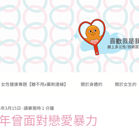
喜歡我是
網上多元性/別研習
女性健康專題【糖不甩x藥劑連線】
關於身體的
關於女生的
網上課程
討論區
網誌
過往活動
資源及媒體
5年3月15日
讀畢需時 1 分鐘
關於性行為的
關於性歡愉的
關於避孕的
關於懷孕的
少年曾面對戀愛暴力
關於宗教的
關於糖不甩的
傳言秘聞
醫學知識
個人