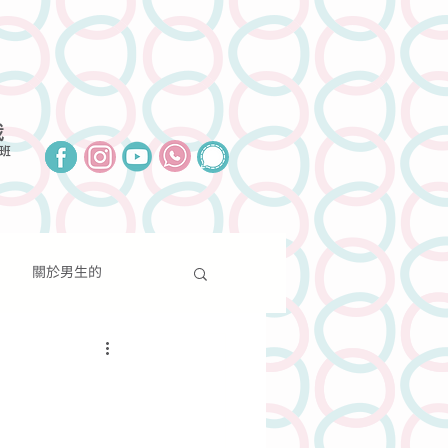
我
班
關於男生的
報導
聯絡我們
捐款支持
關於性別的
分享
新聞