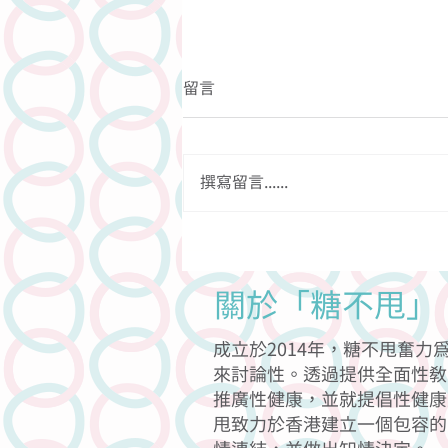
留言
撰寫留言......
關於依道菜嘅迷思
關於「糖不甩」
成立於2014年，糖不甩奮
來討論性。透過提供全面性教
推廣性健康，並就提倡性健康
甩致力於香港建立一個包容的