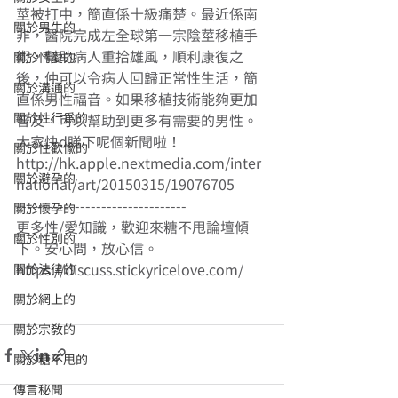
莖被打中，簡直係十級痛楚。最近係南
關於男生的
非，醫院完成左全球第一宗陰莖移植手
術，幫助病人重拾雄風，順利康復之
關於情愛的
後，仲可以令病人回歸正常性生活，簡
關於溝通的
直係男性福音。如果移植技術能夠更加
關於性行為的
普及，可以幫助到更多有需要的男性。
大家快d睇下呢個新聞啦！ 
關於性歡愉的
http://hk.apple.nextmedia.com/inter
關於避孕的
national/art/20150315/19076705 
-------------------------------- 
關於懷孕的
更多性/愛知識，歡迎來糖不甩論壇傾
關於性別的
下。安心問，放心信。
關於法律的
https://discuss.stickyricelove.com/ 
關於網上的
關於宗教的
關於糖不甩的
傳言秘聞