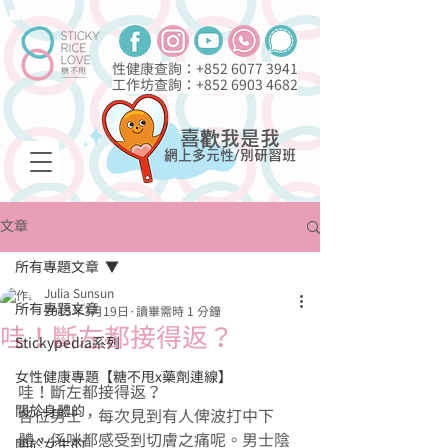
性健康查詢：+852
6077 3941
工作坊查詢：+852
6903 4682
喜歡我是我
網上多元性/別研習班
文章
所有專題文章
Julia Sunsun
所有專題文章
2015年3月19日
讀畢需時 1 分鐘
哇！斷左都接得返？
Stickypedia系列
女性健康專題【糖不甩x藥劑連線】
哇！斷左都接得返？ 
關於身體的
各位男士，每次見到有人俾波打中下
體，係咪都感受到切膚之痛呢。男士陰
關於女生的