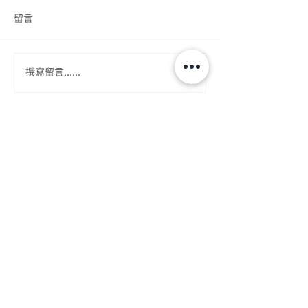
留言
適合前菜的材料
一道美味的前菜
撰寫留言......
夫
關於「糖不甩」
成立於2014年，糖不甩奮力為每個人提供一個開
明、安全的空間來討論性。透過提供全面性教育，
以朋輩主導的方向在網上平台推廣性健康，並就提
倡性健康及全面性教育進行研究工作。糖不甩致力
於香港建立一個包容的空間，鼓勵年輕人有能力與
自身性情連結，並做出知情決定。
糖不甩是香港《稅務條例》第 88 條認可的慈善機
構
（慈善機構檔案號碼 #91/12592）。
Sticky Rice Love Ltd. is a charitable Institutions under
section 88 of the Inland Revenue Ordinance (IR File
Number #91/12592).
電郵:
enquiry@stickyricelove.com