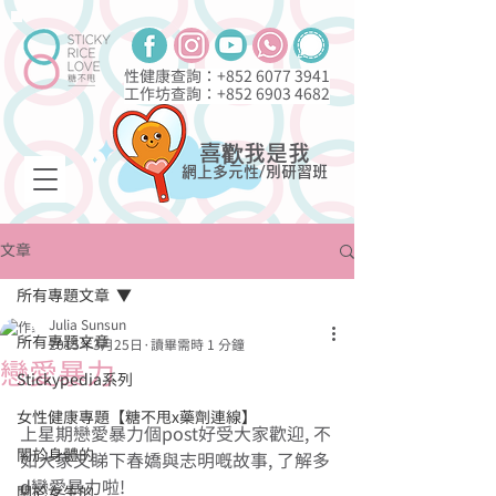
性健康查詢：+852
6077 3941
工作坊查詢：+852
6903 4682
喜歡我是我
網上多元性/別研習班
文章
所有專題文章
Julia Sunsun
所有專題文章
2015年3月25日
讀畢需時 1 分鐘
戀愛暴力
Stickypedia系列
女性健康專題【糖不甩x藥劑連線】
上星期戀愛暴力個post好受大家歡迎, 不
關於身體的
如大家又睇下春嬌與志明嘅故事, 了解多
d戀愛暴力啦! 
關於女生的