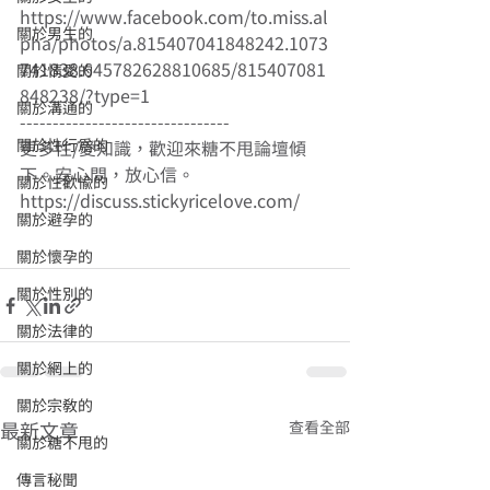
https://www.facebook.com/to.miss.al
關於男生的
pha/photos/a.815407041848242.1073
741838.645782628810685/815407081
關於情愛的
848238/?type=1 
關於溝通的
-------------------------------- 
關於性行為的
更多性/愛知識，歡迎來糖不甩論壇傾
下。安心問，放心信。
關於性歡愉的
https://discuss.stickyricelove.com/ 
關於避孕的
關於懷孕的
關於性別的
關於法律的
關於網上的
關於宗教的
查看全部
最新文章
關於糖不甩的
傳言秘聞