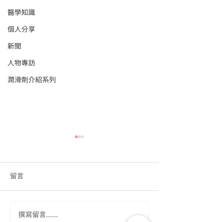
醫學知識
個人分享
新聞
人物專訪
潤滑劑介紹系列
留言
適合前菜的材料
一道美味的前菜
撰寫留言......