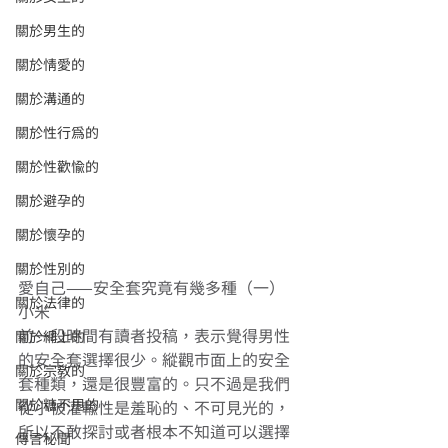
關於男生的
關於情愛的
關於溝通的
關於性行為的
關於性歡愉的
關於避孕的
關於懷孕的
關於性別的
愛自己——安全套究竟有幾多種（一） 
關於法律的
小米 
前一段時間有讀者投稿，表示覺得男性
關於網上的
的安全套選擇很少。縱觀市面上的安全
關於宗教的
套種類，還是很豐富的。只不過是我們
關於糖不甩的
從小被灌輸性是羞恥的、不可見光的，
所以不敢探討或者根本不知道可以選擇
傳言秘聞