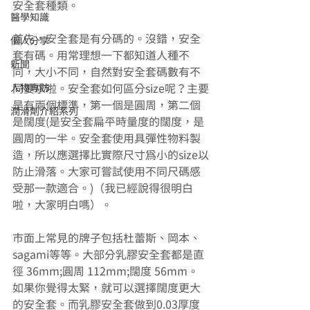
安全套種類。 
醫學知識
首先，安全套是有分碼的。沒錯，安全
個人分享
套有碼。用常理想一下都知道人種不
新聞
同，大小不同，自然對安全套碼數有不
人物專訪
同要求啦。安全套如何區分size呢？主要
是有兩個標準，第一個是圓周，第二個
潤滑劑介紹系列
是闊度(是安全套扁平時量度的闊度，是
圓周的一半。安全套使用具彈性物料製
造，所以應選擇比實際尺寸為小的size以
防止滑落。大家可嘗試使用不同尺碼感
受那一款適合。)（我已經說得很明白
啦，大家明白嗎）。 
市面上常見的牌子包括杜蕾斯、岡本、
sagami等等。大部分乳膠安全套都是直
徑 36mm;圓周 112mm;闊度 56mm。
如果你覺得太緊，就可以選擇闊度更大
的安全套。而乳膠安全套做到0.03厚度