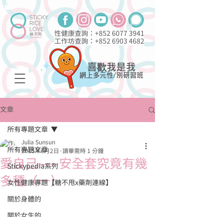
性健康查詢：+852
6077 3941
工作坊查詢：+852
6903 4682
喜歡我是我
網上多元性/別研習班
文章
所有專題文章
Julia Sunsun
所有專題文章
2015年6月2日
讀畢需時 1 分鐘
愛自己——安全套究竟有幾
Stickypedia系列
多種（一）
女性健康專題【糖不甩x藥劑連線】
關於身體的
關於女生的