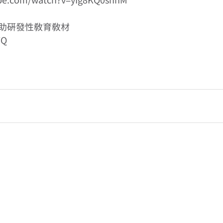
be.com/watch?v=yIg8KQ0shnM 
助研發性教育教材 
TQ 