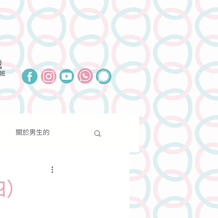
我
班
關於男生的
報導
聯絡我們
捐款支持
關於性別的
四）
分享
新聞