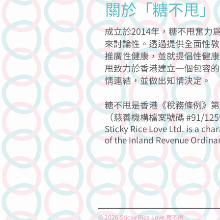
關於「糖不甩」
成立於2014年，糖不甩奮
來討論性。透過提供全面性教
推廣性健康，並就提倡性健康
甩致力於香港建立一個包容的
情連結，並做出知情決定。
糖不甩是香港《稅務條例》第 
（慈善機構檔案號碼 #91/125
Sticky Rice Love Ltd. is a char
of the Inland Revenue Ordina
© 2026 Sticky Rice Love 糖不甩