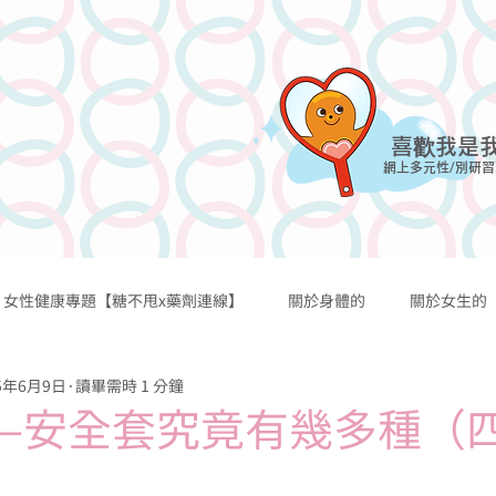
喜歡我是
網上多元性/別研習
女性健康專題【糖不甩x藥劑連線】
關於身體的
關於女生的
網上課程
討論區
網誌
過往活動
資源及媒體
5年6月9日
讀畢需時 1 分鐘
關於性行為的
關於性歡愉的
關於避孕的
關於懷孕的
—安全套究竟有幾多種（
關於宗教的
關於糖不甩的
傳言秘聞
醫學知識
個人