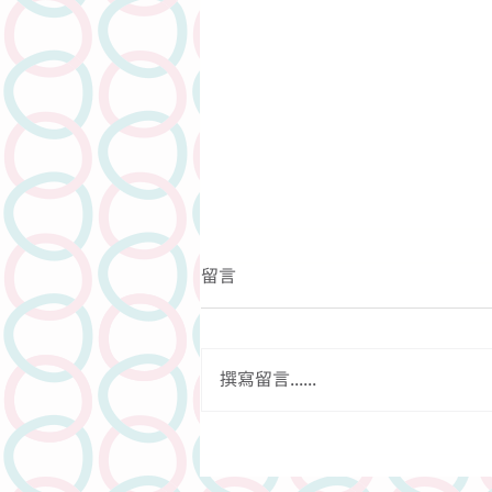
留言
撰寫留言......
【性途漫漫—口交膜試用分
享】