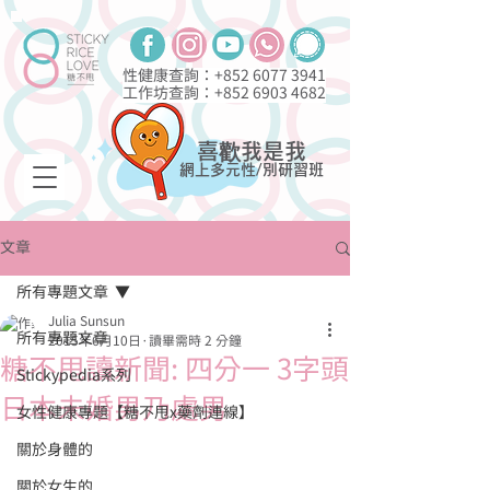
性健康查詢：+852
6077 3941
工作坊查詢：+852
6903 4682
喜歡我是我
網上多元性/別研習班
文章
所有專題文章
Julia Sunsun
所有專題文章
2015年6月10日
讀畢需時 2 分鐘
糖不甩讀新聞: 四分一 3字頭
Stickypedia系列
日本未婚男乃處男
女性健康專題【糖不甩x藥劑連線】
關於身體的
關於女生的