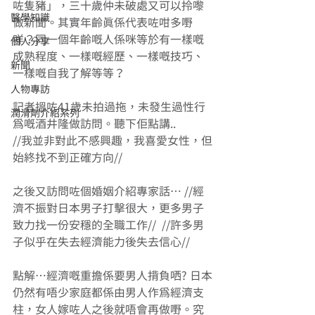
咗隻豬」，三十歲仲未破處又可以拎嚟
醫學知識
做新聞。其實年齡真係代表咗咁多嘢
咩？同一個年齡嘅人係咪等於有一樣嘅
個人分享
成熟程度、一樣嘅經歷、一樣嘅技巧、
新聞
一樣嘅自我了解等等？ 
人物專訪
記者搵咗41歲未拍過拖，未發生過性行
潤滑劑介紹系列
為嘅酒井隆做訪問。聽下佢點講.. 
//我並非對此不感興趣，我喜愛女性，但
始終找不到正確方向// 
之後又訪問咗個婚姻介紹專家話… //經
濟不振對日本男子打擊很大，更多男子
致力找一份安穩的全職工作//  //許多男
子似乎在失去經濟能力後失去信心// 
點解…經濟嘅重擔係要男人揹負哂? 日本
仍然有唔少家庭都係由男人作為經濟支
柱，女人嫁咗人之後就唔會再做嘢。究