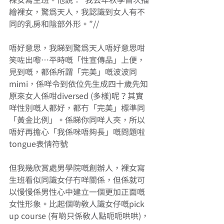
裸女寫生班。他說：“我去年秋季首次描
繪裸女，驚為天人，我認識到女人有不
同的乳房和陰部外形。”// 
唔好意思，我睇到驚為天人唔好意思咁
笑咗出嚟…平時嘅「性宣傳品」上便，
見到嘅，都係所謂「完美」嘅波波同
mimi，係咩令到依位先生成四十歲先知
原來女人係咁diversed (多樣)呢？其實
咩性別嘅人都好，都冇「完美」標準同
「黃金比例」。係睇你同咩人夾，所以
唔好再擔心「我係咪唔夠長」嘅問題啦 
tongue表情符號 
但我幾欣賞處男學院嘅創辦人，裸女寫
生班看似同識女仔冇咩關係，但係就可
以慢慢係男性心中建立一個更加正面嘅
女性形象。比起個啲教人識女仔嘅pick 
up course (有啲只係教人點呃呃哄哄)，