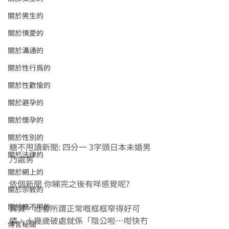
關於男生的
關於情愛的
關於溝通的
關於性行為的
關於性歡愉的
關於避孕的
關於懷孕的
關於性別的
糖不甩讀新聞: 四分一 3字頭日本未婚男
關於法律的
乃處男 
關於網上的
依個新聞 你睇完之後有咩感覺呢? 
關於宗教的
關於糖不甩的
其實，社會所謂正常嘅框框窄得好可
憐，十幾歲破處就係「陰公啦…咁快冇
傳言秘聞