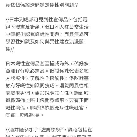
竟依個係經濟問題定係性別問題？ 
//日本到處都可見到性宣傳品，包括電
視、漫畫及街頭，但日本人在日常生活
中卻絕少認真談論性問題，而且無處可
學習性知識及如何與異性建立浪漫關
係// 
日本嘅性宣傳品甚至揚威海外，係好多
亞洲仔仔嘅必需品。但咁係咪代表多咗
人認識性、了解性？接觸性，係咪就等
於有好嘅性知識同技巧。唔識同異性相
處嘅處男們，更加說明咗：性，講到底
都係溝通，唔止係關身體事。要有正面
嘅性關係，睇嚟係依個充斥性嘅社會，
其實一啲都唔易。 
//酒井隆參加了“處男學校”，課程包括在