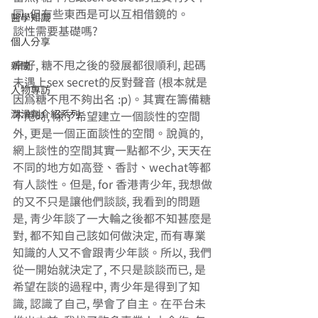
同, 但有些東西是可以互相借鏡的。 
醫學知識
談性需要基礎嗎?
個人分享
幸好, 糖不甩之後的發展都很順利, 起碼
新聞
未遇上sex secret的反對聲音 (根本就是
人物專訪
因為糖不甩不夠出名 :p)。其實在籌備糖
潤滑劑介紹系列
不甩時, 除了希望建立一個談性的空間
外, 更是一個正面談性的空間。說真的, 
網上談性的空間其實一點都不少, 天天在
不同的地方如高登、香討、wechat等都
有人談性。但是, for 香港青少年, 我想做
的又不只是讓他們談談, 我看到的問題
是, 青少年談了一大輪之後都不知甚麼是
對, 都不知自己該如何做決定, 而有專業
知識的人又不會跟青少年談。所以, 我們
從一開始就決定了, 不只是談談而已, 是
希望在談的過程中, 青少年是得到了知
識, 認識了自己, 學會了自主。在平台未