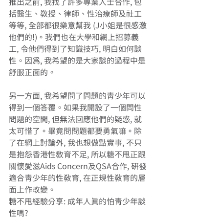
推出之前, 我找了許多專業人士合作, 包
括醫生、教授、律師、性治療師及社工
等等, 全部都很樂意幫我 (J小姐是很感激
他們的!)。我們也在大學和網上招募義
工, 令他們得到了知識技巧, 明白如何談
性。因為, 我希望的是大家談的過程中是
舒服正面的。 
另一方面, 我希望問了問題的青少年可以
得到一個答覆。如果我開設了一個問性
問題的空間, 但無法回應他們的疑惑, 就
太可惜了。畢竟問問題都要勇氣嘛。除
了在網上討論外, 我也想做點實事, 不只
是抱怨香港性教育不足, 所以糖不甩正跟
關懷愛滋Aids Concern及QSA合作, 研發
適合青少年的性教育, 在正規性教育的層
面上作改變。 
糖不甩經驗分享: 成年人真的怕青少年談
性嗎?