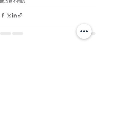
關於糖不甩的
查看全部
最新文章