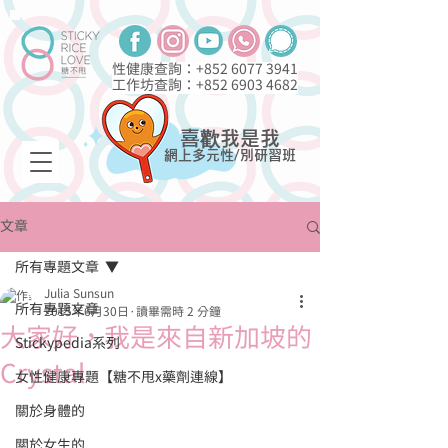
性健康查詢：+852
6077 3941
工作坊查詢：+852
6903 4682
喜歡我是我
網上多元性/別研習班
文章
所有專題文章
Julia Sunsun
所有專題文章
2015年6月30日
讀畢需時 2 分鐘
大家好，我是來自新加坡的
Stickypedia系列
Crystal
女性健康專題【糖不甩x藥劑連線】
關於身體的
關於女生的