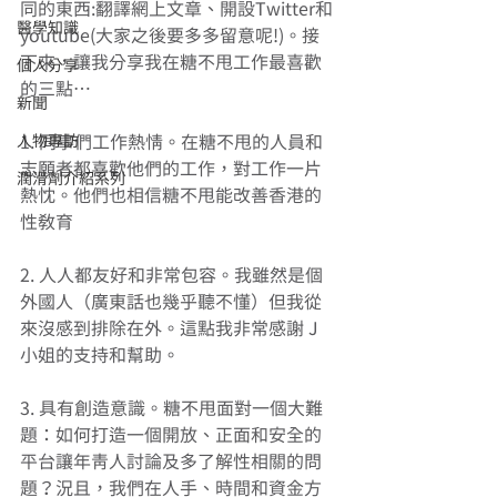
同的東西:翻譯網上文章、開設Twitter和
醫學知識
youtube(大家之後要多多留意呢!)。接
下來，讓我分享我在糖不甩工作最喜歡
個人分享
的三點… 
新聞
人物專訪
1. 同事們工作熱情。在糖不甩的人員和
志願者都喜歡他們的工作，對工作一片
潤滑劑介紹系列
熱忱。他們也相信糖不甩能改善香港的
性教育 
2. 人人都友好和非常包容。我雖然是個
外國人（廣東話也幾乎聽不懂）但我從
來沒感到排除在外。這點我非常感謝 J
小姐的支持和幫助。 
3. 具有創造意識。糖不甩面對一個大難
題：如何打造一個開放、正面和安全的
平台讓年青人討論及多了解性相關的問
題？況且，我們在人手、時間和資金方