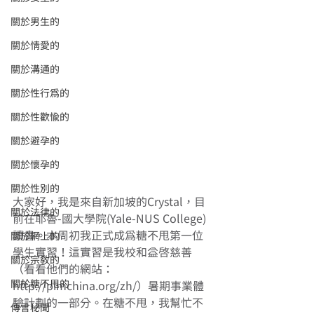
關於男生的
關於情愛的
關於溝通的
關於性行為的
關於性歡愉的
關於避孕的
關於懷孕的
關於性別的
大家好，我是來自新加坡的Crystal，目
關於法律的
前在耶魯-國大學院(Yale-NUS College) 
讀書。本周初我正式成為糖不甩第一位
關於網上的
學生實習！這實習是我校和益啟慈善
關於宗教的
（看看他們的網站：
關於糖不甩的
http://pimchina.org/zh/）暑期事業體
驗計劃的一部分。在糖不甩，我幫忙不
傳言秘聞