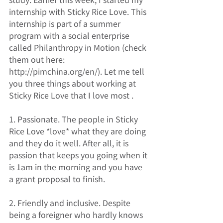
study. Earlier this week, I started my 
internship with Sticky Rice Love. This 
internship is part of a summer 
program with a social enterprise 
called Philanthropy in Motion (check 
them out here: 
http://pimchina.org/en/). Let me tell 
you three things about working at 
Sticky Rice Love that I love most . 
1. Passionate. The people in Sticky 
Rice Love *love* what they are doing 
and they do it well. After all, it is 
passion that keeps you going when it 
is 1am in the morning and you have 
a grant proposal to finish. 
2. Friendly and inclusive. Despite 
being a foreigner who hardly knows 