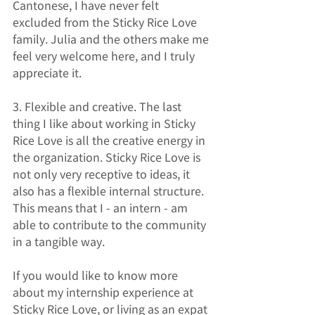
Cantonese, I have never felt 
excluded from the Sticky Rice Love 
family. Julia and the others make me 
feel very welcome here, and I truly 
appreciate it. 
3. Flexible and creative. The last 
thing I like about working in Sticky 
Rice Love is all the creative energy in 
the organization. Sticky Rice Love is 
not only very receptive to ideas, it 
also has a flexible internal structure. 
This means that I - an intern - am 
able to contribute to the community 
in a tangible way. 
If you would like to know more 
about my internship experience at 
Sticky Rice Love, or living as an expat 