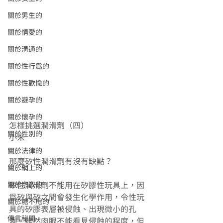
關於男生的
關於情愛的
關於溝通的
關於性行為的
關於性歡愉的
關於避孕的
關於懷孕的
怎樣挑選潤滑劑（四） 
關於性別的
小米 
關於法律的
那麼矽性潤滑劑有沒有缺點？ 
關於網上的
關於宗教的
矽性潤滑劑不能用在矽膠性玩具上，因
為矽與矽之間會發生化學作用，令性玩
關於糖不甩的
具的矽膠表層被侵蝕、出現微小的孔
傳言秘聞
洞。雖然肉眼不能看見侵蝕的程度，但