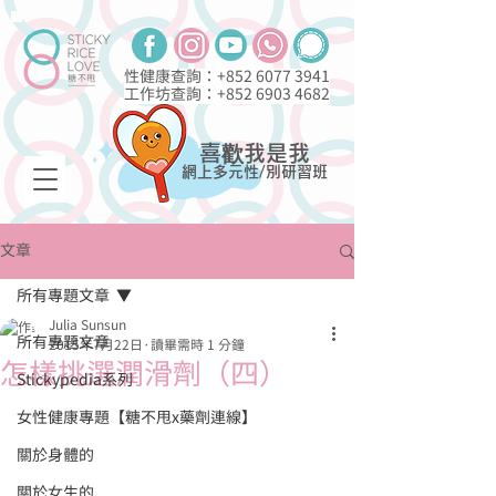
性健康查詢：+852
6077 3941
工作坊查詢：+852
6903 4682
喜歡我是我
網上多元性/別研習班
文章
所有專題文章
Julia Sunsun
所有專題文章
2015年7月22日
讀畢需時 1 分鐘
怎樣挑選潤滑劑（四）
Stickypedia系列
女性健康專題【糖不甩x藥劑連線】
關於身體的
關於女生的