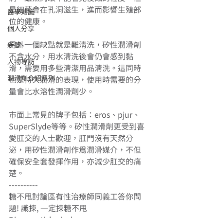
是細菌會在孔洞滋生，進而影響生殖部
醫學知識
位的健康。 
個人分享
另外一個缺點就是難清洗，矽性潤滑劑
新聞
不含水分，用水清洗後會仍會感到黏
人物專訪
滑，需要用多些清潔用品清洗。這同時
潤滑劑介紹系列
也是持久潤滑的表現，使用時需要的分
量會比水溶性潤滑劑少。 
市面上常見的牌子包括：eros、pjur、
SuperSlyde等等。矽性潤滑劑更受到喜
愛肛交的人士歡迎，肛門沒有天然分
泌，用矽性潤滑劑作為潤滑媒介，不但
確保安全套發揮作用，亦減少肛交的痛
楚。 
---------- 
糖不甩討論區有性治療師同義工答你問
題! 識揀, 一定揀糖不甩 