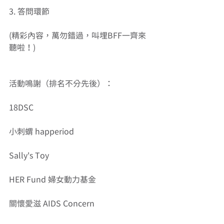
3. 答問環節
(精彩內容，萬勿錯過，叫埋BFF一齊來
聽啦！)
活動鳴謝（排名不分先後）：
18DSC
小刺蝟 happeriod
Sally's Toy
HER Fund 婦女動力基金
關懷愛滋 AIDS Concern 