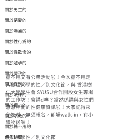
關於男生的
關於情愛的
關於溝通的
關於性行為的
關於性歡愉的
關於避孕的
關於懷孕的
糖不甩又有公眾活動啦！今次糖不甩走
關於性別的
入樹仁大學的性／別文化節，與 香港樹
仁大學學生會 SYUSU合作開設女生專場
關於法律的
的工作坊！會講d咩？當然係講與女性們
關於網上的
息息相關的性健康資訊啦！大家記得來
參加啦，無須報名，即場walk-in，有小
關於宗教的
禮物送喔！
關於糖不甩的
樹仁大學性／別文化節
傳言秘聞