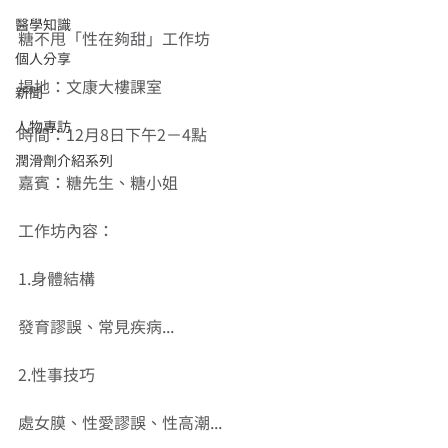
醫學知識
糖不甩「性在夠甜」工作坊
個人分享
場地：文康大樓課室
新聞
人物專訪
時間：12月8日下午2－4點
潤滑劑介紹系列
嘉賓：糖先生、糖小姐
工作坊內容：
1.身體結構
發育謬誤、常見疾病... 
2.性事技巧
處女膜、性愛謬誤、性高潮...