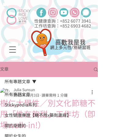
性健康查詢：+852
6077 3941
工作坊查詢：+852
6903 4682
喜歡我是我
網上多元性/別研習班
文章
所有專題文章
Julia Sunsun
所有專題文章
2015年12月3日
讀畢需時 1 分鐘
樹仁大學性／別文化節糖不
Stickypedia系列
甩「性在夠甜」工作坊（即
女性健康專題【糖不甩x藥劑連線】
場walk-in!）
關於身體的
關於女生的