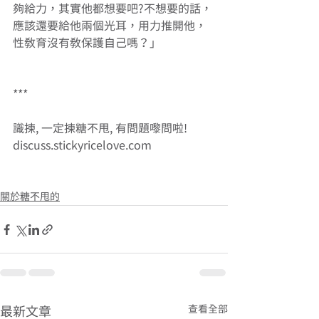
夠給力，其實他都想要吧?不想要的話，
應該還要給他兩個光耳，用力推開他，
性教育沒有教保護自己嗎？」
***
識揀, 一定揀糖不甩, 有問題嚟問啦! 
discuss.stickyricelove.com 
關於糖不甩的
查看全部
最新文章