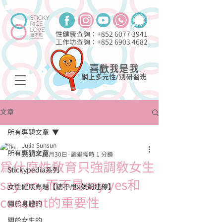
性健康查詢：+852
6077 3941
工作坊查詢：+852
6903 4682
喜歡我是我
網上多元性/別研習班
文章
所有專題文章
Julia Sunsun
所有專題文章
2015年12月30日
讀畢需時 1 分鐘
為什麼性教育只強調教女生
Stickypedia系列
say no, 而不是say yes和
女性健康專題【糖不甩x藥劑連線】
consent的重要性
關於身體的
關於女生的