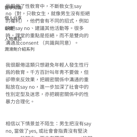
我厭倦了性教育中，不斷教女生say 
醫學知識
no（對，只教女生，就像男生沒有拒絕
個人分享
的權利），他們會有不同的招式，例如
決絕say no、建議其他活動等。很多
新聞
時，課堂的重點是拒絕，而不是雙向的
人物專訪
溝通及consent （共識與同意）。
潤滑劑介紹系列
我很厭倦這類只想避免年輕人發生性行
為的教育。千方百計叫年青不要做，但
卻帶來反效果，把親密關係中溝通的重
點放在say no，進一步加深了社會中的
性別定型及迷思，亦把親密關係中的性
暴力合理化。
相信以下情景並不陌生：男生把沒有say 
no, 當做了yes, 或社會會指責沒有堅決