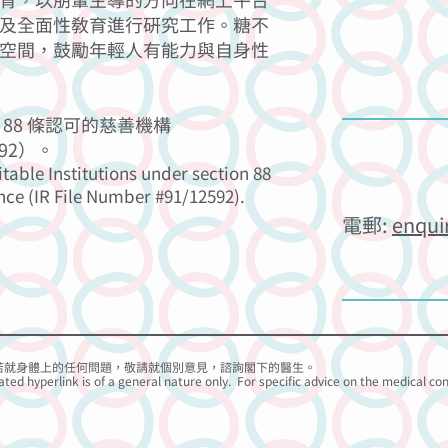
育，以朋輩主導的方向在網上平台
及全面性教育進行研究工作。糖不
空間，鼓勵年輕人有能力與自身性
88 條認可的慈善機構
92）。
itable Institutions under section 88
nce (IR File Number #91/12592).
電郵:
enqui
若就身體上的任何問題，
敬請
就個別意見，諮詢閣下的醫生。
ated hyperlink is of a general nature only. For specific advice on the medical co