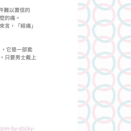
件難以置信的
麼的痛。
來言，「經痛」
經機），它是一部套
，只要男士戴上
orm-by-sticky-