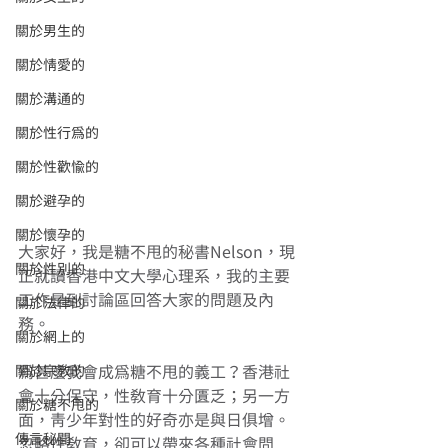
關於男生的
關於情愛的
關於溝通的
關於性行為的
關於性歡愉的
關於避孕的
關於懷孕的
大家好，我是糖不甩的秘書Nelson，現
關於性別的
正就讀香港中文大學心理系，我的主要
工作是到討論區回答大家的問題及內
關於法律的
務。
關於網上的
關於宗教的
為甚麼我會成為糖不甩的義工？香港社
會十分保守，性教育十分匱乏；另一方
關於糖不甩的
面，青少年對性的好奇亦是與日俱增。
傳言秘聞
忽略性教育，卻可以帶來各種社會問