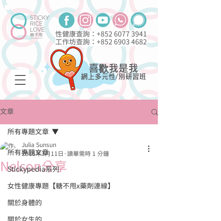
性健康查詢：+852
6077 3941
工作坊查詢：+852
6903 4682
喜歡我是我
網上多元性/別研習班
文章
所有專題文章
Julia Sunsun
所有專題文章
2016年3月11日
讀畢需時 1 分鐘
Nelson分享
Stickypedia系列
女性健康專題【糖不甩x藥劑連線】
關於身體的
關於女生的