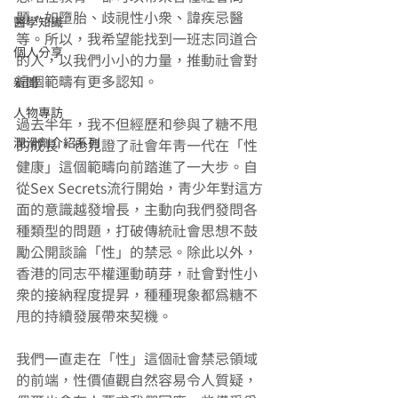
題，如墮胎、歧視性小眾、諱疾忌醫
醫學知識
等。所以，我希望能找到一班志同道合
個人分享
的人，以我們小小的力量，推動社會對
這個範疇有更多認知。
新聞
人物專訪
過去半年，我不但經歷和參與了糖不甩
潤滑劑介紹系列
的成長，也見證了社會年青一代在「性
健康」這個範疇向前踏進了一大步。自
從Sex Secrets流行開始，青少年對這方
面的意識越發增長，主動向我們發問各
種類型的問題，打破傳統社會思想不鼓
勵公開談論「性」的禁忌。除此以外，
香港的同志平權運動萌芽，社會對性小
眾的接納程度提昇，種種現象都為糖不
甩的持續發展帶來契機。
我們一直走在「性」這個社會禁忌領域
的前端，性價值觀自然容易令人質疑，