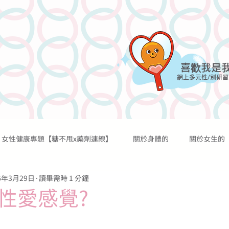
喜歡我是
網上多元性/別研習
女性健康專題【糖不甩x藥劑連線】
關於身體的
關於女生的
網上課程
討論區
網誌
過往活動
資源及媒體
6年3月29日
讀畢需時 1 分鐘
關於性行為的
關於性歡愉的
關於避孕的
關於懷孕的
性愛感覺?
關於宗教的
關於糖不甩的
傳言秘聞
醫學知識
個人