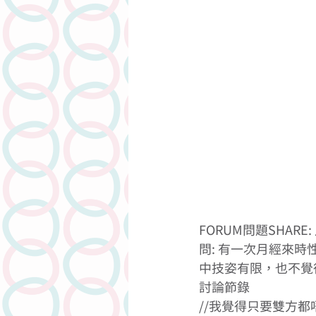
FORUM問題SHARE
問: 有一次月經來
中技姿有限，也不覺
討論節錄
//我覺得只要雙方