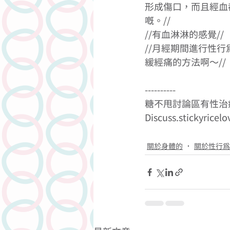
形成傷口，而且經血
嘅。//
//有血淋淋的感覺//
//月經期間進行性
緩經痛的方法啊～//
----------
糖不甩討論區有性治療
Discuss.stickyricel
關於身體的
關於性行為