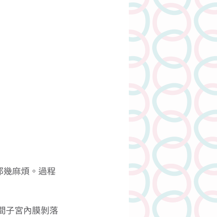
都幾麻煩。過程
間子宮內膜剝落