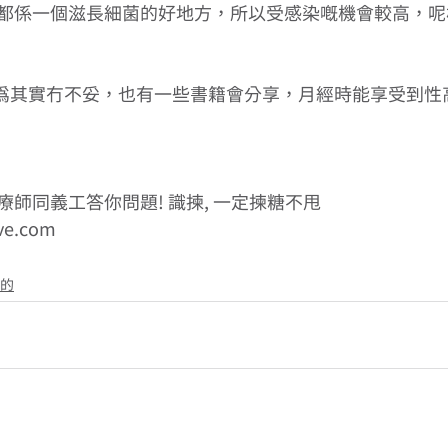
都係一個滋長細菌的好地方，所以受感染嘅機會較高，呢
行為其實冇不妥，也有一些書籍會分享，月經時能享受到性
師同義工答你問題! 識揀, 一定揀糖不甩
ove.com
的