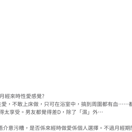
: 月經來時性愛感覺?
時性愛，不敢上床做，只可在浴室中，搞到周圍都有血……
得太享受。男友都覺得差D，除了「濕」外…
都唔介意污糟，是否係來經時做愛係個人選擇。不過月經期