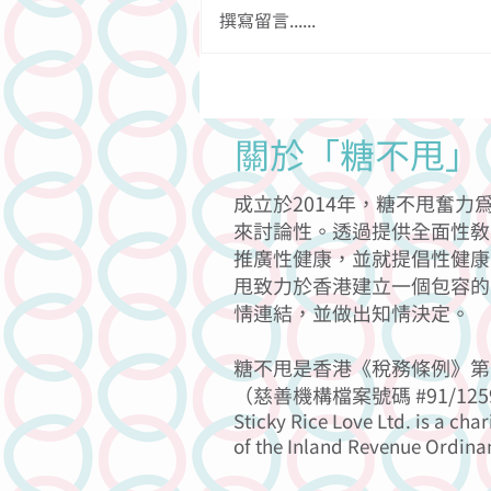
撰寫留言......
【性途漫漫—口交膜試用分
享】
關於「糖不甩」
成立於2014年，糖不甩奮
來討論性。透過提供全面性教
推廣性健康，並就提倡性健康
甩致力於香港建立一個包容的
情連結，並做出知情決定。
糖不甩是香港《稅務條例》第 
（慈善機構檔案號碼 #91/125
Sticky Rice Love Ltd. is a char
of the Inland Revenue Ordina