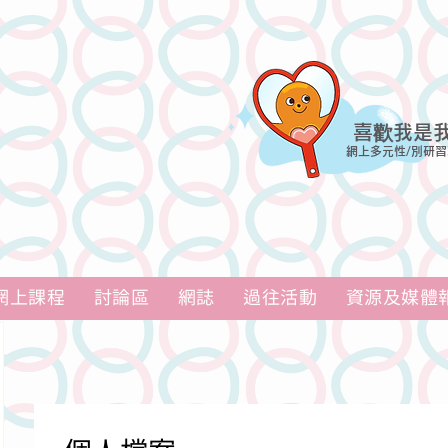
喜歡我是
網上多元性/別研習
網上課程
討論區
網誌
過往活動
資源及媒體