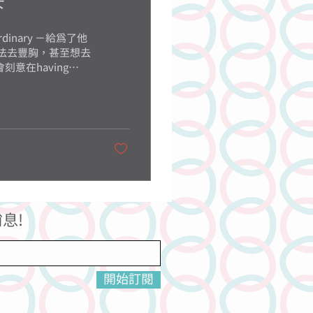
下
a－ordinary －給為了他
意在having
息!
開始訂閱