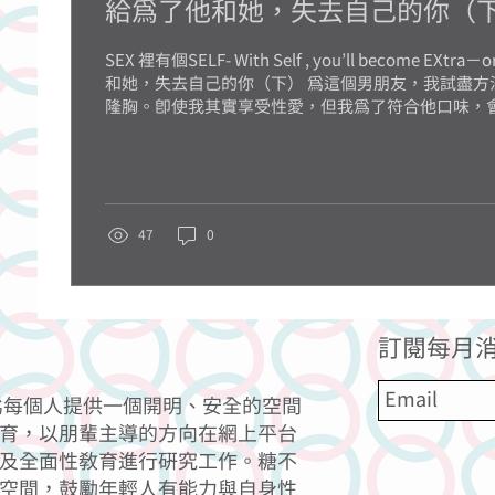
給為了他和她，失去自己的你（
SEX 裡有個SELF- With Self , you’ll become EXtr
和她，失去自己的你（下） 為這個男朋友，我試盡方法去豐胸，甚至想去
隆胸。即使我其實享受性愛，但我為了符合他口味，會刻
sex...
47
0
訂閱每月消
力為每個人提供一個開明、安全的空間
育，以朋輩主導的方向在網上平台
及全面性教育進行研究工作。糖不
空間，鼓勵年輕人有能力與自身性