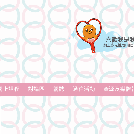
喜歡我是
網上多元性/別研習
網上課程
討論區
網誌
過往活動
資源及媒體