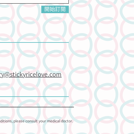
開始訂閱
ry@stickyricelove.com
nditions, please consult your medical doctor.