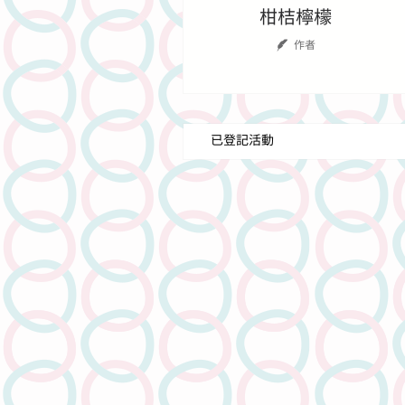
柑桔檸檬
作者
已登記活動