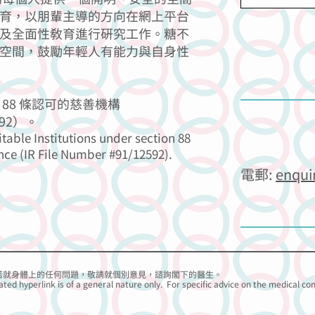
育，以朋輩主導的方向在網上平台
及全面性教育進行研究工作。糖不
空間，鼓勵年輕人有能力與自身性
88 條認可的慈善機構
92）。
itable Institutions under section 88
nce (IR File Number #91/12592).
電郵:
enqui
若就身體上的任何問題，
敬請
就個別意見，諮詢閣下的醫生。
ated hyperlink is of a general nature only. For specific advice on the medical co