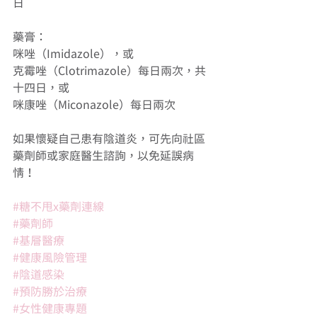
日
藥膏：
咪唑（Imidazole），或
克霉唑（Clotrimazole）每日兩次，共
十四日，或
咪康唑（Miconazole）每日兩次
如果懷疑自己患有陰道炎，可先向社區
藥劑師或家庭醫生諮詢，以免延誤病
情！
#糖不甩x藥劑連線
#藥劑師
#基層醫療
#健康風險管理
#陰道感染
#預防勝於治療
#女性健康專題