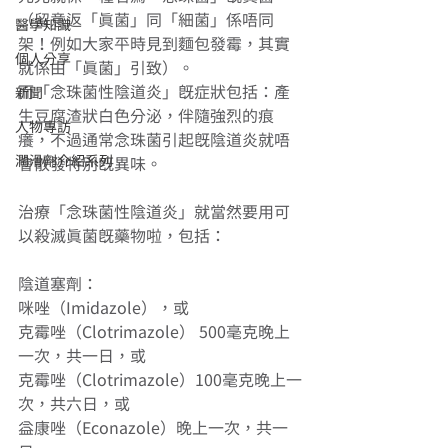
（留意返「真菌」同「細菌」係唔同
醫學知識
架！例如大家平時見到麵包發霉，其實
個人分享
就係由「真菌」引致）。
而「念珠菌性陰道炎」既症狀包括：產
新聞
生豆腐渣狀白色分泌，伴隨強烈的痕
人物專訪
癢，不過通常念珠菌引起既陰道炎就唔
潤滑劑介紹系列
會散發特別既異味。
治療「念珠菌性陰道炎」就當然要用可
以殺滅真菌既藥物啦，包括：
陰道塞劑：
咪唑（Imidazole），或
克霉唑（Clotrimazole） 500毫克晚上
一次，共一日，或
克霉唑（Clotrimazole）100毫克晚上一
次，共六日，或
益康唑（Econazole）晚上一次，共一