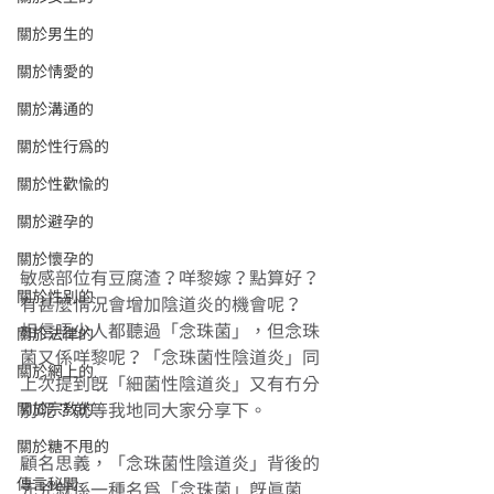
關於男生的
關於情愛的
關於溝通的
關於性行為的
關於性歡愉的
關於避孕的
關於懷孕的
敏感部位有豆腐渣？咩黎嫁？點算好？
關於性別的
有甚麼情況會增加陰道炎的機會呢？
相信唔少人都聽過「念珠菌」，但念珠
關於法律的
菌又係咩黎呢？「念珠菌性陰道炎」同
關於網上的
上次提到既「細菌性陰道炎」又有冇分
關於宗教的
別呢？就等我地同大家分享下。
關於糖不甩的
顧名思義，「念珠菌性陰道炎」背後的
傳言秘聞
元兇就係一種名為「念珠菌」既真菌