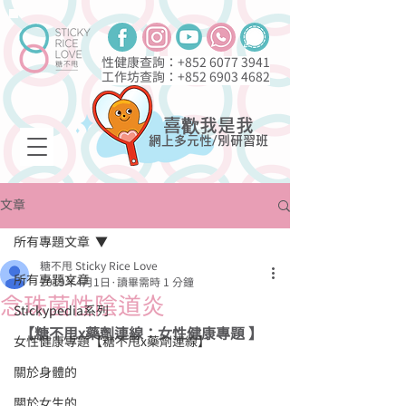
性健康查詢：+852
6077 3941
工作坊查詢：+852
6903 4682
喜歡我是我
網上多元性/別研習班
文章
所有專題文章
糖不甩 Sticky Rice Love
所有專題文章
2019年4月1日
讀畢需時 1 分鐘
念珠菌性陰道炎
Stickypedia系列
【糖不甩x藥劑連線：女性健康專題 】
女性健康專題【糖不甩x藥劑連線】
關於身體的
關於女生的