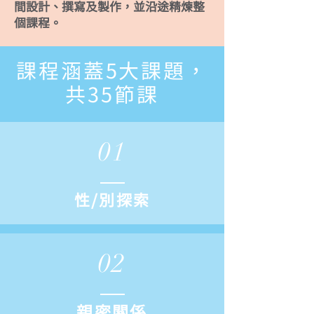
間設計、撰寫及製作，並沿途精煉整
個課程。
課程涵蓋5大課題，
共35節課
01
性/別探索
02
親密關係