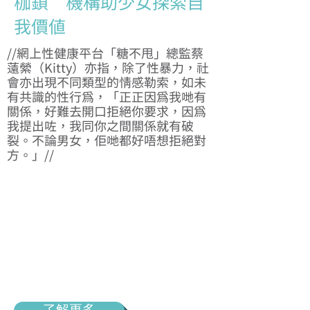
枷鎖 機構助少女探索自
我價值
//網上性健康平台「糖不甩」總監蔡
薳縈（Kitty）亦指，除了性暴力，社
會亦出現不同類型的情感勒索，如未
有共識的性行為，「正正因為我哋有
關係，好難去開口拒絕你要求，因為
我提出咗，我同你之間關係就有破
裂。不論男女，佢哋都好唔想拒絕對
方。」//