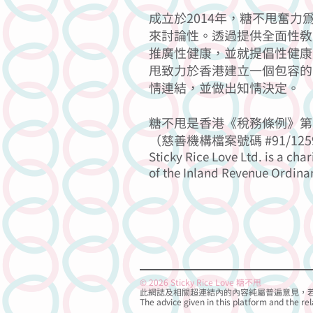
成立於2014年，糖不甩奮
來討論性。透過提供全面性教
推廣性健康，並就提倡性健康
甩致力於香港建立一個包容的
情連結，並做出知情決定。
糖不甩是香港《稅務條例》第 
（慈善機構檔案號碼 #91/125
Sticky Rice Love Ltd. is a char
of the Inland Revenue Ordina
© 2026 Sticky Rice Love 糖不甩
此網誌及相關超連結內的內容純屬普遍意見，
The advice given in this platform and the rel