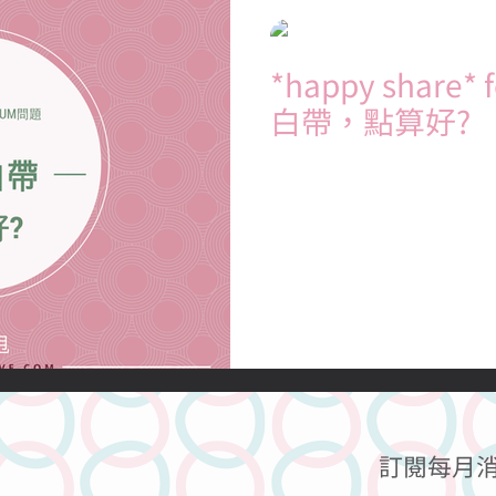
關於性行為的
關於性歡愉的
關於避孕的
關於懷孕的
Julia Sunsun
2015年1月19日
讀畢需時 1
*happy shar
關於宗教的
關於糖不甩的
傳言秘聞
醫學知識
個人
白帶，點算好?
問： 我覺得自己白帶好似好多
方法可以少D白帶? 同點解
答： 白帶是正常的婦女分泌
要你留意到是沒有變黃， 帶
正常。...
訂閱每月消