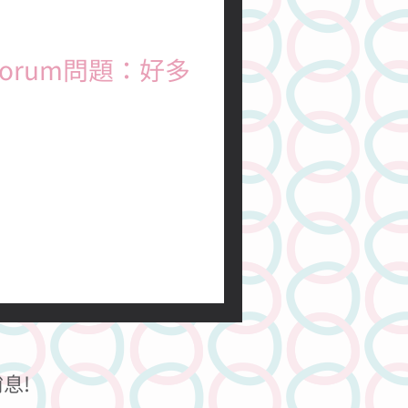
關於性別的
 分鐘
e* forum問題：好多
分享
新聞
咁, 之後又覺得佢好臭, 有冇
我會咁多 有時成條底褲都係白色
，與排卵期及荷爾蒙有關，只
血，及／或有惡臭情況，便是
息!