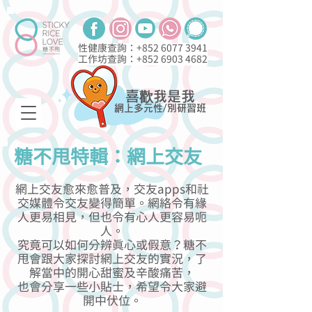
性健康查詢：+852
6077 3941
工作坊查詢：+852
6903 4682
喜歡我是我
網上多元性/別研習班
糖不甩特輯：網上交友
網上交友愈來愈普及，交友apps和社
交媒體令交友變得簡單。網絡令有緣
人更易相見，但也令有心人更容易呃
人。
究竟可以如何分辨真心或假意？糖不
甩會跟大家探討網上交友的實況，了
解當中的開心甜蜜及辛酸痛苦，
也會分享一些小貼士，希望令大家避
開中伏位。