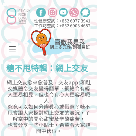
性健康查詢：+852
6077 3941
工作坊查詢：+852
6903 4682
喜歡我是我
網上多元性/別研習班
糖不甩特輯：網上交友
網上交友愈來愈普及，交友apps和社
交媒體令交友變得簡單。網絡令有緣
人更易相見，但也令有心人更容易呃
人。
究竟可以如何分辨真心或假意？糖不
甩會跟大家探討網上交友的實況，了
解當中的開心甜蜜及辛酸痛苦，
也會分享一些小貼士，希望令大家避
開中伏位。