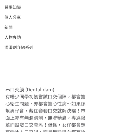
醫學知識
個人分享
新聞
人物專訪
潤滑劑介紹系列
👄口交膜 (Dental dam)
有唔少同學初初嘗試口交個陣，都會擔
心衛生問題，亦都會擔心性病～如果係
幫男仔含，戴住套套口交就解決曬！市
面上亦有無潤滑劑，無貯精囊，專為陰
莖而設嘅口交套添！但係，女仔都會想