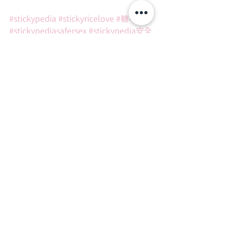
#stickypedia
#stickyricelove
#糖不甩
#stickypediasafersex
#stickypedia安全
性行為
#口交膜
#dentaldam
#指套
#fingerdom
#fingercot
#五大寶品
#缺一不可
#sexeducationhk
#性
#性教育
#gender
#relationships
#sex
#hksex
#hklove
#hkboys
#hkgirls
Stickypedia系列
關於性行為的
查看全部
最新文章