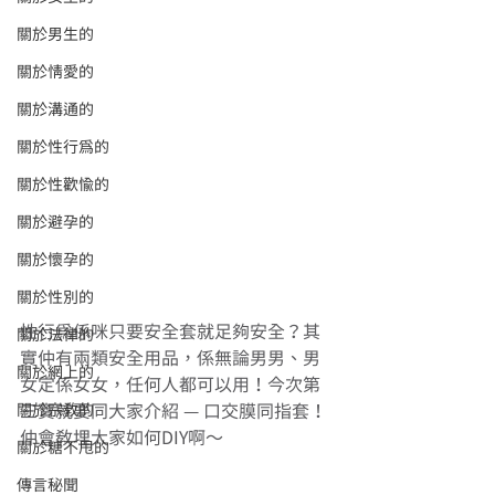
關於男生的
關於情愛的
關於溝通的
關於性行為的
關於性歡愉的
關於避孕的
關於懷孕的
關於性別的
性行為係咪只要安全套就足夠安全？其
關於法律的
實仲有兩類安全用品，係無論男男、男
關於網上的
女定係女女，任何人都可以用！今次第
關於宗教的
三寶就要同大家介紹 — 口交膜同指套！
仲會教埋大家如何DIY啊～
關於糖不甩的
傳言秘聞