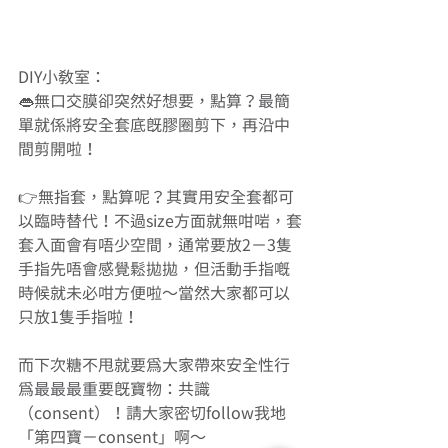
DIY小教室：
👄無口交膜卻突然好想要，點算？最簡
單就係將安全套底既膠圈剪下，再沿中
間剪開啦！
👉無指套，點算呢？其實用安全套都可
以臨時替代！不過size方面就無咁啱，套
套入面會有唔少空間，通常要放2－3隻
手指先唔會感覺鬆拋拋，但活動手指嘅
時候就未必咁方便啦～當然大家都可以
只放1隻手指啦！
而下次糖不甩就要為大家帶來安全性行
為最最最重要既寶物：共識
（consent）！請大家密切follow我地
「第四寶－consent」啊～