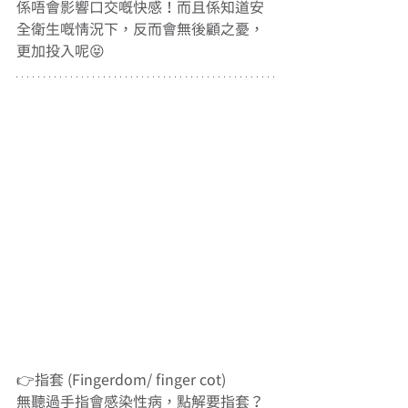
係唔會影響口交嘅快感！而且係知道安
全衛生嘅情況下，反而會無後顧之憂，
更加投入呢😝
👉指套 (Fingerdom/ finger cot)
無聽過手指會感染性病，點解要指套？