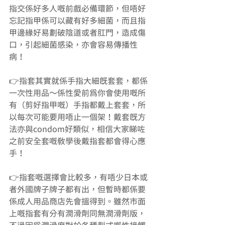
指交係好多人嘅前戲必備環節，但唔好
忘記指甲係可以藏有好多細菌，而且指
甲邊緣好易劃破陰道或者肛門，造成傷
口，引起細菌感染，亦會容易傳播性
病！
👉指套其實就係手指大細既套套，都係
一次性用品～係性愛前為你會使用嘅所
有（剪好指甲嘅）手指都戴上套套，所
以每次可能要用唔止一個架！戴套既方
法亦與condom好類似，相信大家睇咗
之前安全套嘅教學後戴指套都會得心應
手！
👉指套嘅選擇會比較多，有唔少日本或
者外國牌子牌子都有出，但暫時都係要
係成人用品商店先會搵得到。雖然市面
上嘅指套有分有潤滑劑同無潤滑劑版，