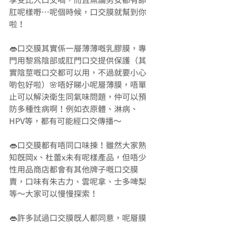
享受比人口交喎，而且無論男女都有舔
肛呢樣嘢⋯呢個時候，口交膜就幫到你
啦！
👄口交膜其實係一層薄薄嘅乳膠膜，專
門用黎為陰部或肛門口交提供保護（其
實陰莖嘅口交都可以用，不過就要小心
啲包好啦）🌸唔好睇小呢層薄膜，唔單
止可以解決衛生同氣味問題，仲可以預
防多種性病啊！例如衣原體、淋病、
HPV等，都有可能經口交傳播～
👄口交膜都有唔同口味揀！雖然大家熟
知既岡x、杜蕾x未有呢樣產品，但唔少
性用品商店都會有其他牌子嘅口交膜
賣，口味有朱古力、雲呢拿、士多啤梨
等～大家可以慢慢探索！
👄許多試過口交膜既人都同意，呢層膜