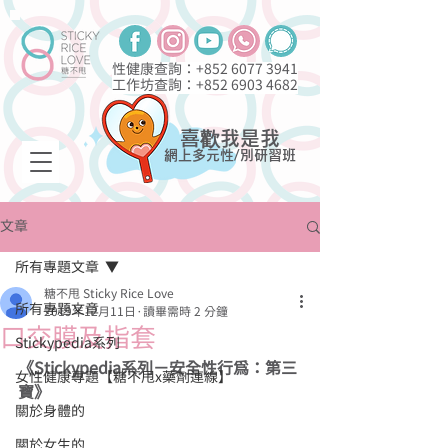
性健康查詢：+852
6077 3941
工作坊查詢：+852
6903 4682
喜歡我是我
網上多元性/別研習班
文章
所有專題文章
糖不甩 Sticky Rice Love
所有專題文章
2019年12月11日
讀畢需時 2 分鐘
口交膜及指套
Stickypedia系列
《Stickypedia系列－安全性行為：第三
女性健康專題【糖不甩x藥劑連線】
寶》
關於身體的
關於女生的