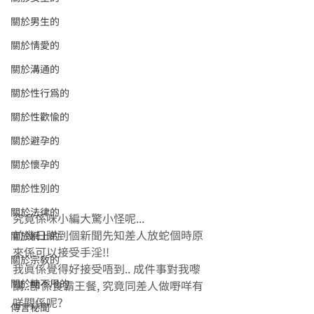
關於男生的
關於情愛的
關於溝通的
關於性行為的
關於性歡愉的
關於避孕的
關於懷孕的
關於性別的
關於法律的
究竟係咪小編大驚小怪呢... 
前幾日睇到個新聞先知差人放蛇個時原
關於網上的
來係可以接受手淫!! 
關於宗教的
我真係覺得好接受唔到.. 成件事對我嚟
關於糖不甩的
講..即係食霸王餐, 究竟同差人做嘢咩有
咩關係呢? 
傳言秘聞