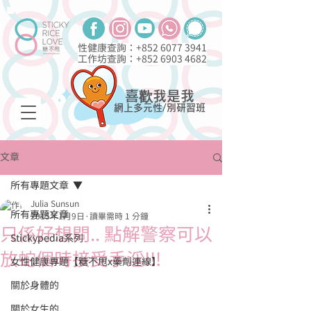
性健康查詢：+852
6077 3941
工作坊查詢：+852
6903 4682
喜歡我是我
網上多元性/別研習班
文章
所有專題文章
Julia Sunsun
所有專題文章
2015年1月9日
讀畢需時 1 分鐘
只係好想問.. 點解警察可以
Stickypedia系列
放蛇個時接受手淫!!!
女性健康專題【糖不甩x藥劑連線】
關於身體的
關於女生的