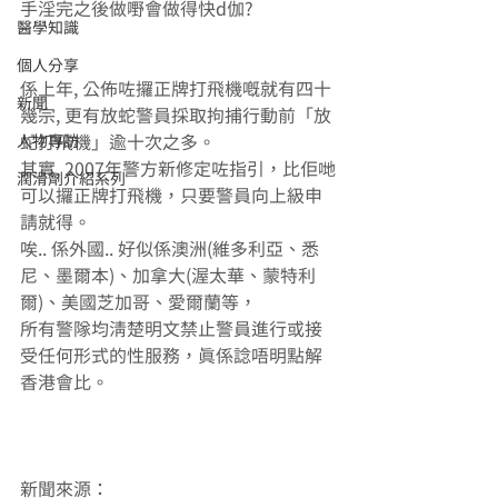
手淫完之後做嘢會做得快d伽? 
醫學知識
個人分享
係上年, 公佈咗攞正牌打飛機嘅就有四十
新聞
幾宗, 更有放蛇警員採取拘捕行動前「放
人物專訪
蛇打飛機」逾十次之多。 
其實, 2007年警方新修定咗指引，比佢哋
潤滑劑介紹系列
可以攞正牌打飛機，只要警員向上級申
請就得。 
唉.. 係外國.. 好似係澳洲(維多利亞、悉
尼、墨爾本)、加拿大(渥太華、蒙特利
爾)、美國芝加哥、愛爾蘭等， 
所有警隊均清楚明文禁止警員進行或接
受任何形式的性服務，真係諗唔明點解
香港會比。 
新聞來源： 