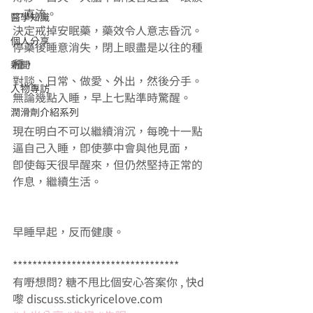
一直流。 
醫學知識
決定戒掉安眠藥，藥效令人意志昏沉。
個人分享
停藥後睡意消失，閉上眼盡是以往的種
種， 
新聞
對談、日常、做愛、外出，然後分手。
人物專訪
無論幾點入睡，早上七點準時驚醒。 
潤滑劑介紹系列
現在明白不可以繼續消沉，每晚十一點
逼自己入睡，即使夢中會與他見面， 
即使每天很早醒來，但仍然堅持正常的
作息，繼續生活。 
早睡早起，反而健康。 
********************************** 
有嘢想問? 糖不甩比個安心答案你 , 快d
嚟 discuss.stickyricelove.com