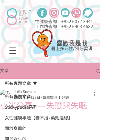
性健康查詢：+852
6077 3941
工作坊查詢：+852
6903 4682
喜歡我是我
網上多元性/別研習班
文章
所有專題文章
Julia Sunsun
所有專題文章
2015年1月18日
讀畢需時 1 分鐘
小米分享——失戀與失眠
Stickypedia系列
女性健康專題【糖不甩x藥劑連線】
關於身體的
關於女生的