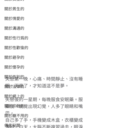
關於男生的
關於情愛的
關於溝通的
關於性行為的
關於性歡愉的
關於避孕的
關於懷孕的
關於性別的
失戀第一晚，心痛、時間靜止、沒有睡
眠，天亮了，才知道這不是夢。 
關於法律的
關於網上的
失戀後的一星期，每晚服食安眠藥。服
關於宗教的
藥後，視覺出現幻覺，人多了眼睛和嘴
巴， 
關於糖不甩的
自己多了手，手機變成木盒，衣櫃變成
傳言秘聞
薄紗。白天，大腦不斷複習過去，眼淚