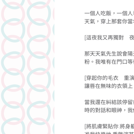
一個人吃飯，一個人
天氣，穿上那套你當年
[這夜我又再獨對　夜
那天天氣先生說會陽
粉。我唯有在門口等
[穿起你的毛衣　重演
讓唇在無味的衣領上 
當我還在糾結該停留
時的對話和眼神，我
[將肌膚緊貼你 將身