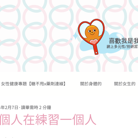
喜歡我是
網上多元性/別研習
女性健康專題【糖不甩x藥劑連線】
關於身體的
關於女生的
網上課程
討論區
網誌
過往活動
資源及媒體
5年2月7日
讀畢需時 2 分鐘
關於性行為的
關於性歡愉的
關於避孕的
關於懷孕的
個人在練習一個人
關於宗教的
關於糖不甩的
傳言秘聞
醫學知識
個人