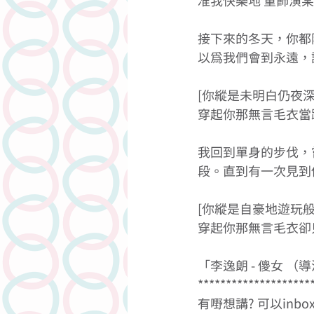
准我快樂地 重飾演某
接下來的冬天，你都
以為我們會到永遠，誰
[你縱是未明白仍夜深
穿起你那無言毛衣當跟
我回到單身的步伐，
段。直到有一次見到你
[你縱是自豪地遊玩般
穿起你那無言毛衣卻只
「李逸朗 - 傻女 （導演正
*********************
有嘢想講? 可以inbox/