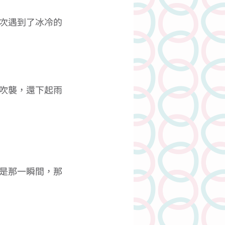
次遇到了冰冷的
吹襲，還下起雨
是那一瞬間，那