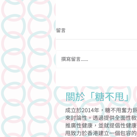
留言
撰寫留言......
關於依道菜嘅迷思
關於「糖不甩」
成立於2014年，糖不甩奮
來討論性。透過提供全面性教
推廣性健康，並就提倡性健康
甩致力於香港建立一個包容的