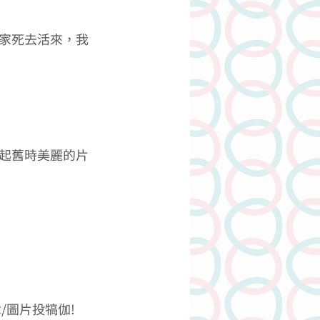
家死去活來，我
起舊時美麗的片
嘅文章/圖片投犒伽!