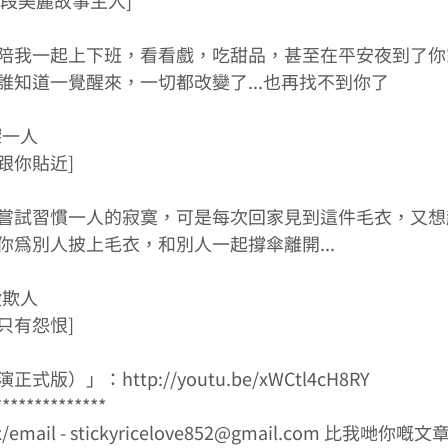
段美麗故事主人] 
陪我一起上下班，看看戲，吃甜品，甚至在平安夜到了你
知道一覺醒來，一切都改變了...也再找不到你了 
一人 
你貼近] 
嘗試習慣一人的寂寞，可是每次回家見到這件毛衣，又想
為別人披上毛衣，和別人一起撐傘離開... 
欺人 
有怨恨] 
式版）」：http://youtu.be/xWCtl4cH8RY 
************* 
email - stickyricelove852@gmail.com 比我哋你