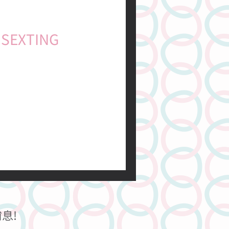
關於性別的
 分鐘
 SEXTING
分享
新聞
Message，一點開居然是情人火辣
了臉紅心跳的文字，只好裝作
 當 Sex 碰上 Texting，
們尚未察覺之際，科技正全面
息!