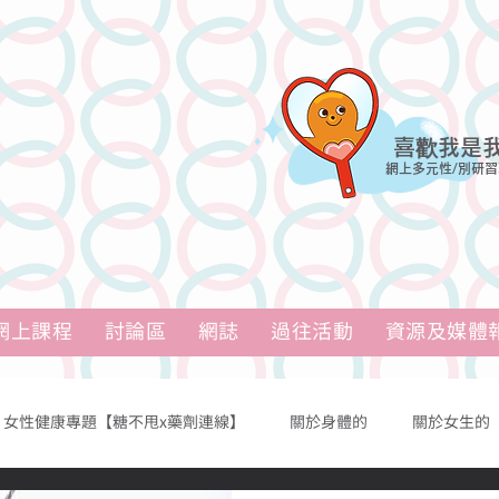
喜歡我是
網上多元性/別研習
網上課程
討論區
網誌
過往活動
資源及媒體
女性健康專題【糖不甩x藥劑連線】
關於身體的
關於女生的