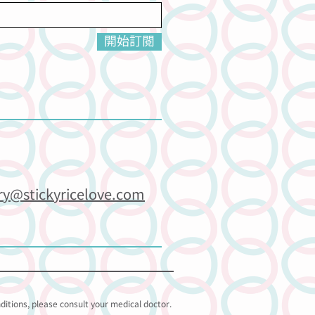
開始訂閱
ry@stickyricelove.com
nditions, please consult your medical doctor.