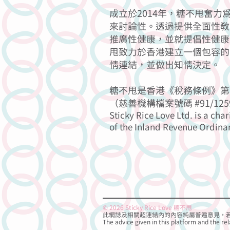
成立於2014年，糖不甩奮
來討論性。透過提供全面性教
推廣性健康，並就提倡性健康
甩致力於香港建立一個包容的
情連結，並做出知情決定。
糖不甩是香港《稅務條例》第 
（慈善機構檔案號碼 #91/125
Sticky Rice Love Ltd. is a char
of the Inland Revenue Ordina
© 2026 Sticky Rice Love 糖不甩
此網誌及相關超連結內的內容純屬普遍意見，
The advice given in this platform and the rel