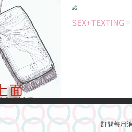
關於性行為的
關於性歡愉的
關於避孕的
關於懷孕的
Julia Sunsun
2015年1月14日
讀畢需時 2
SEX+TEXTING =
關於宗教的
關於糖不甩的
傳言秘聞
醫學知識
個人
滑一滑手機，You got a 
辣的裸照，配上一句讓人看
若無其事。 今天教大家這個新詞吧!
輕薄短小的挑逗訊息，在我
化地影響我們的戀愛、...
訂閱每月消