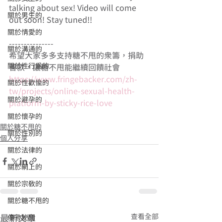
talking about sex! Video will come 
關於男生的
out soon! Stay tuned!!
關於情愛的
---------------
關於溝通的
希望大家多多支持糖不甩的眾籌，捐助
關於性行為的
善款，讓糖不甩能繼續回饋社會
https://www.fringebacker.com/zh-
關於性歡愉的
tw/projects/online-sexual-health-
關於避孕的
platform-by-sticky-rice-love
關於懷孕的
關於糖不甩的
關於性別的
個人分享
關於法律的
關於網上的
關於宗教的
關於糖不甩的
查看全部
最新文章
傳言秘聞