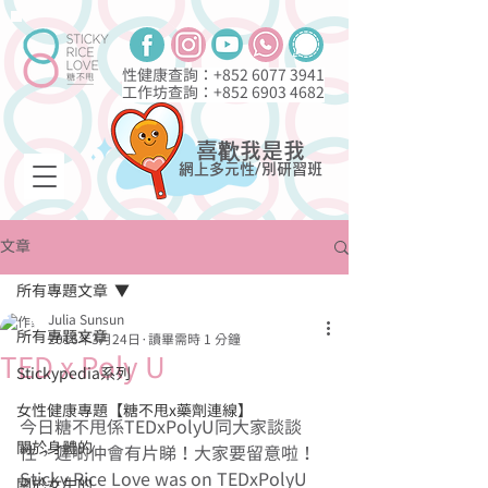
性健康查詢：+852
6077 3941
工作坊查詢：+852
6903 4682
喜歡我是我
網上多元性/別研習班
文章
所有專題文章
Julia Sunsun
所有專題文章
2016年3月24日
讀畢需時 1 分鐘
TED x Poly U
Stickypedia系列
女性健康專題【糖不甩x藥劑連線】
今日糖不甩係TEDxPolyU同大家談談
關於身體的
性，遲啲仲會有片睇！大家要留意啦！
Sticky Rice Love was on TEDxPolyU 
關於女生的