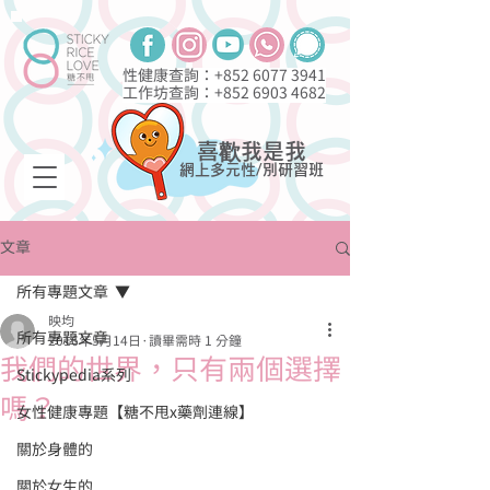
性健康查詢：+852
6077 3941
工作坊查詢：+852
6903 4682
喜歡我是我
網上多元性/別研習班
文章
所有專題文章
映均
所有專題文章
2016年5月14日
讀畢需時 1 分鐘
我們的世界，只有兩個選擇
Stickypedia系列
嗎？
女性健康專題【糖不甩x藥劑連線】
關於身體的
關於女生的