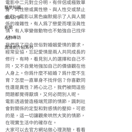
電影中二元對立分明，有伴侶或極致單
醫學知識
身、同性戀或異性戀、與人性交或禁止
自慰。電影以黑色幽默揭示了人與人關
個人分享
係的複雜性，有人為了戀愛而埋沒真性
新聞
情，有人寧變做動物也不勉強自己找伴
人物專訪
侶。
我們為了迎合世俗對婚姻愛情的要求，
潤滑劑介紹系列
經常妥協，忘記愛情是兩人共同成長的
修行。有時，看見別人的選擇和自己不
同，又不自覺地強加自己的價值觀在他
人身上。你為什麼不結婚？為什麼不生
育？怎麼一直單身不找伴侶？你喜歡同
性還是異性？將心比己，我們被問這些
問題都覺得厭煩，又何必問別人呢。
電影透過營造極端荒謬的情節，諷刺社
會對關係的定型和對感情的壓抑。可悲
的是，這一切讓觀眾哄然大笑的情節，
在現實生活中的確存在。
大家可以去官方網站做心理測驗，看看