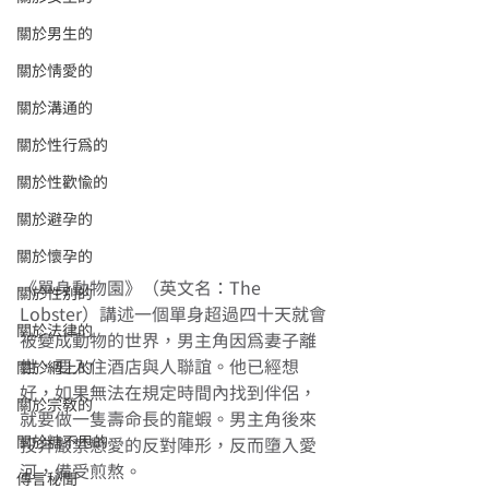
關於男生的
關於情愛的
關於溝通的
關於性行為的
關於性歡愉的
關於避孕的
關於懷孕的
《單身動物園》（英文名：The 
關於性別的
Lobster）講述一個單身超過四十天就會
關於法律的
被變成動物的世界，男主角因為妻子離
世，要入住酒店與人聯誼。他已經想
關於網上的
好，如果無法在規定時間內找到伴侶，
關於宗教的
就要做一隻壽命長的龍蝦。男主角後來
關於糖不甩的
投奔嚴禁戀愛的反對陣形，反而墮入愛
河，備受煎熬。
傳言秘聞